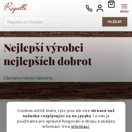
Přejít
NÁKUPNÍ
na
KOŠÍK
obsah
HLEDAT
Nejlepší výrobci
nejlepších dobrot
Záznamy nebyly nalezeny...
Cookies určitě znáte, tyto jsou ale více
otravné než
sušenka rozplývající se na jazyku
. I u nás je
používáme pro správné fungování e-shopu a analýzu
informací. Více
informací.