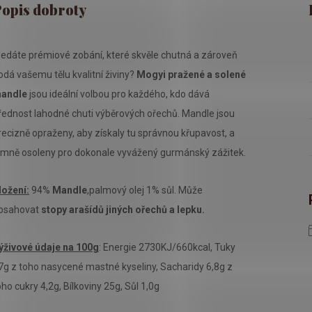
ledáte prémiové zobání, které skvěle chutná a zároveň
odá vašemu tělu kvalitní živiny?
Mogyi pražené a solené
andle
jsou ideální volbou pro každého, kdo dává
řednost lahodné chuti výběrových ořechů. Mandle jsou
recizně opraženy, aby získaly tu správnou křupavost, a
emně osoleny pro dokonale vyvážený gurmánský zážitek.
ložení:
94%
Mandle
,palmový olej 1% sůl. Může
bsahovat
stopy arašídů jiných ořechů a lepku.
ýživové údaje na 100g
: Energie 2730KJ/660kcal, Tuky
7g z toho nasycené mastné kyseliny, Sacharidy 6,8g z
oho cukry 4,2g, Bílkoviny 25g, Sůl 1,0g