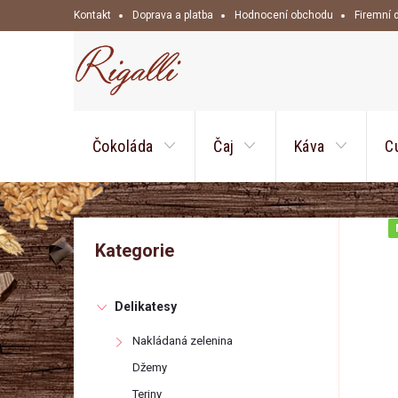
Přejít
Kontakt
Doprava a platba
Hodnocení obchodu
Firemní 
na
obsah
Čokoláda
Čaj
Káva
C
P
Přeskočit
Kategorie
kategorie
o
Delikatesy
s
Nakládaná zelenina
t
Džemy
Teriny