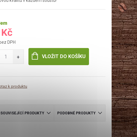
vou kvalitu v každém soustu!
dem
 Kč
 bez DPH
VLOŽIT DO KOŠÍKU
otaz k produktu
SOUVISEJÍCÍ PRODUKTY
PODOBNÉ PRODUKTY