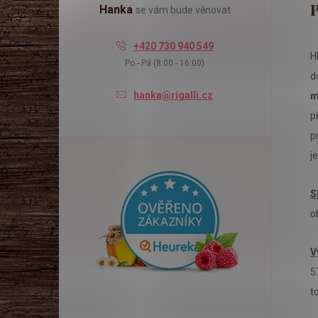
l
Hanka
se vám bude věnovat
+420 730 940 549
H
Po - Pá (8:00 - 16:00)
d
hanka@rigalli.cz
m
p
p
j
S
o
V
5
t