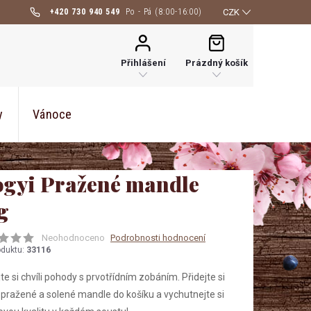
+420 730 940 549
CZK
NÁKUPNÍ
KOŠÍK
Přihlášení
Prázdný košík
y
Vánoce
gyi Pražené mandle
g
Neohodnoceno
Podrobnosti hodnocení
oduktu:
33116
te si chvíli pohody s prvotřídním zobáním. Přidejte si
pražené a solené mandle do košíku a vychutnejte si