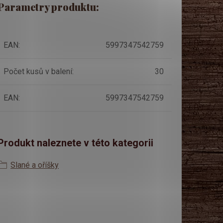
Parametry produktu:
EAN
:
5997347542759
Počet kusů v balení
:
30
EAN
:
5997347542759
Produkt naleznete v této kategorii
Slané a oříšky