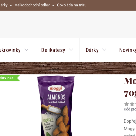
dárky
Velkoobchodní odběr
Čokoláda na míru
HLEDAT
ukrovinky
Delikatesy
Dárky
Novink
Mo
Novinka
70
Kód pr
Dopřej
Mogyi 