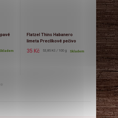
upavé
Flatzel Thins Habanero
Crackzel 
limeta Preclíkové pečivo
česnekov
65g
35 Kč
33 Kč
Měrná
Mě
53,85 Kč / 100 g
50,
Skladem
Skladem
cena:
cen