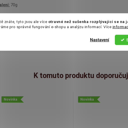
alení:
70g
kladování
: na suchém chladném míste, chraŇte před
tě znáte, tyto jsou ale více
otravné než sušenka rozplývající se na 
váme pro správné fungování e-shopu a analýzu informací. Více
informac
římým slunečním zářením
Nastavení
ýrobce: Türkova 2319/5b, 149 00 Praha 4
K tomuto produktu doporučuj
Novinka
Novinka