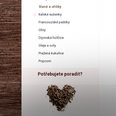
r
Slané a oříšky
a
Italské sušenky
Francouzské paštiky
n
Olivy
Dijonská hořčice
n
Oleje a octy
í
Pražená kukuřice
Popcorn
p
Potřebujete poradit?
a
n
e