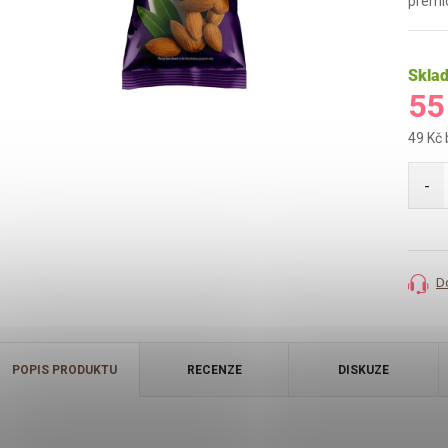
prémio
Skla
55
49 Kč
Měrná
cena:
D
POPIS PRODUKTU
RECENZE
DISKUZE