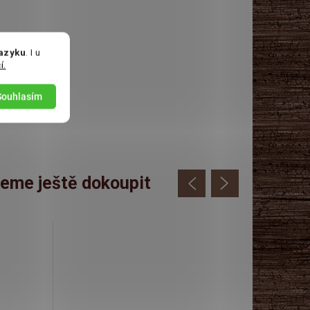
jazyku
. I u
í.
Souhlasím
eme ještě dokoupit