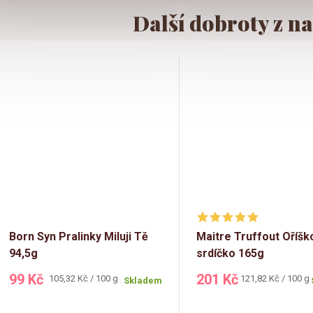
Born Syn Pralinky Miluji Tě
Maitre Truffout Oříš
94,5g
srdíčko 165g
99 Kč
201 Kč
Měrná
Měrná
105,32 Kč / 100 g
121,82 Kč / 100 g
Skladem
cena:
cena: