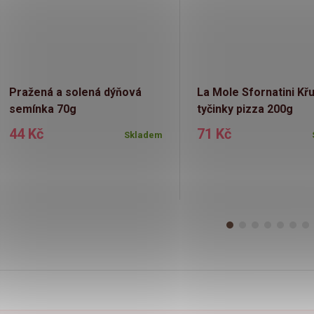
Pražená a solená dýňová
La Mole Sfornatini Kř
semínka 70g
tyčinky pizza 200g
44 Kč
71 Kč
Skladem