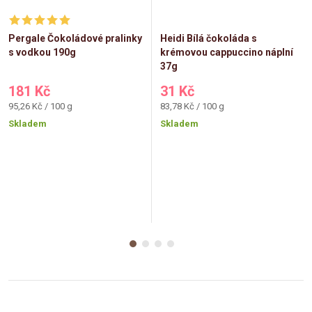
Pergale Čokoládové pralinky
Heidi Bílá čokoláda s
s vodkou 190g
krémovou cappuccino náplní
37g
181 Kč
31 Kč
Měrná
Měrná
95,26 Kč / 100 g
83,78 Kč / 100 g
cena:
cena:
Skladem
Skladem