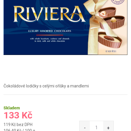
Čokoládové lodičky s celými oříšky a mandlemi
Skladem
133 Kč
119 Kč bez DPH
Měrná
106,40 Kč / 100 g