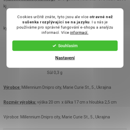
kj
Cookies určitě znáte, tyto jsou ale více
otravné než
Tuky 39,4 g z toho nasycené mastné
sušenka rozplývající se na jazyku
. I u nás je
používáme pro správné fungování e-shopu a analýzu
kyseliny 19,1 g
informací. Více
informací.
Sacharidy 46,1 g z toho cukry 39,2 g
Souhlasím
Nastavení
Bílkoviny 9,2 g, Vláknina 2,8 g
Sůl 0,3 g
Výrobce:
Millennium Dnipro city, Marie Curie St., 5., Ukrajina
Rozměr výrobku:
výška 20 cm x šířka 17 cm x hloubka 2,5 cm
Výrobce: Millennium Dnipro city, Marie Curie St., 5., Ukrajina