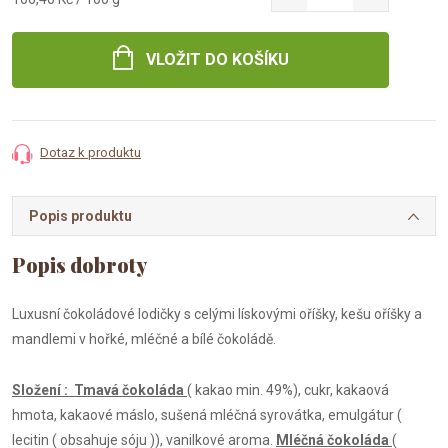
cena:
VLOŽIT DO KOŠÍKU
Dotaz k produktu
Popis produktu
Luxusní čokoládové lodičky s celými lískovými oříšky, kešu oříšky a
mandlemi v hořké, mléčné a bílé čokoládě.
Složení : Tmavá čokoláda
( kakao min. 49%), cukr, kakaová
hmota, kakaové máslo, sušená mléčná syrovátka, emulgátur (
lecitin ( obsahuje sóju )), vanilkové aroma.
Mléčná čokoláda
(