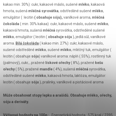
kakao min. 30%): cukr, kakaové máslo, sušené
mléko
, kakaová
hmota, sušená
mléčná syrovátka
, odstředěné sušené
mléko
,
emulgátor ( lecitin
( obsahuje sóju),
vanilkové aroma,
mléčná
čokoláda
( min. 30% kakaa): cukr, kakaové máslo, sušené
mléko
,
kakaová hmota, sušená
mléčná
syrovátka, odstředěné sušené
mléko
, emulgátor ( lecitin (
obsahuje sóju
), jedlá sůl, vanilkové
aroma.
Bílá čokoláda
( kakao min. 27%): cukr, kakaové máslo,
sušené odstředěné
mléko
, sušené
mléko
, mléčný tuk, emulgátor (
lecitin ( obsahuje
sóju
) vanilkové aroma: náplń ( 55%), rostlinný tuk
(palmový), cukr, , pražené
lískové ořechy
( 8%), pražené
kešu
ořechy
( 5%), pražené
mandle
( 4%), sušená
mléčná
syrovátka,
odstředěné sušené
mléko
, kakaová hmota, laktóza, emulgátor:
lecitin ( obsahuje
sóju
), pralinky, vanilkové a pistáciové aroma
Může obsahovat stopy lepku a arašídů. Obsahuje mléko, ořechy,
sóju a deriváty.
Výživové hodnoty na 100g :
Energetická hodnota : 575 kcal / 2395