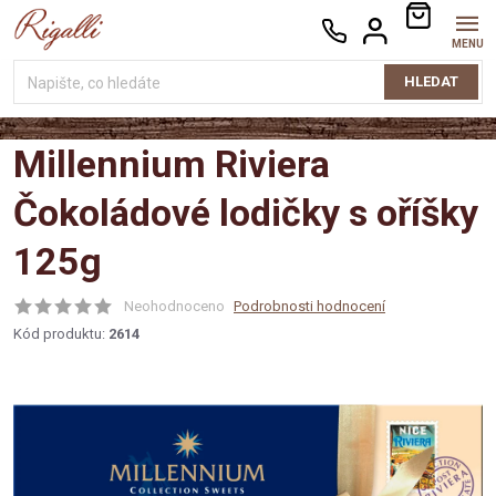
Přejít
NÁKUPNÍ
na
KOŠÍK
obsah
HLEDAT
Millennium Riviera
Čokoládové lodičky s oříšky
125g
Neohodnoceno
Podrobnosti hodnocení
Kód produktu:
2614