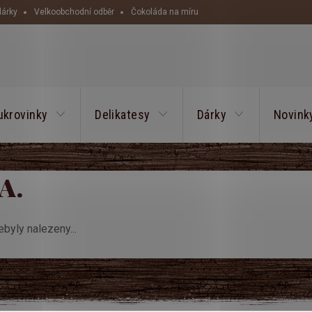
dárky
Velkoobchodní odběr
Čokoláda na míru
HLEDAT
ukrovinky
Delikatesy
Dárky
Novink
.A.
byly nalezeny...