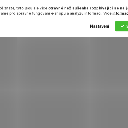
tě znáte, tyto jsou ale více
otravné než sušenka rozplývající se na 
váme pro správné fungování e-shopu a analýzu informací. Více
informac
Nastavení