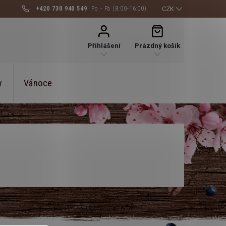
+420 730 940 549
CZK
NÁKUPNÍ
KOŠÍK
Přihlášení
Prázdný košík
y
Vánoce