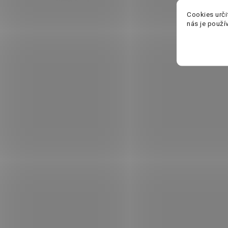
Cookies urči
nás je použí