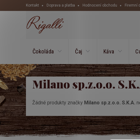
Přejít
Kontakt
Doprava a platba
Hodnocení obchodu
Firemní 
na
obsah
Čokoláda
Čaj
Káva
C
Milano sp.z.o.o. S.K
Žádné produkty značky
Milano sp.z.o.o. S.K.A.
ne