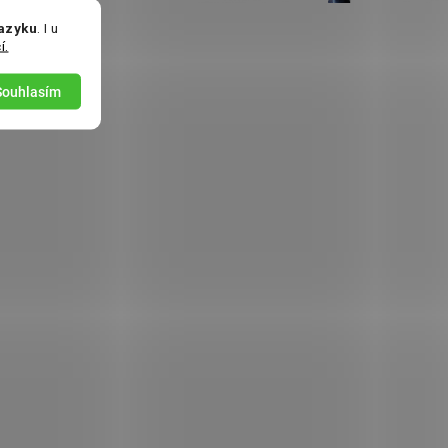
jazyku
. I u
í.
Souhlasím