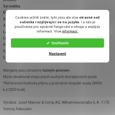
Syrovátka
Máselný tuk
Cookies určitě znáte, tyto jsou ale více
otravné než
Sušené plnotučné mléko
sušenka rozplývající se na jazyku
. I u nás je
Aromata
používáme pro správné fungování e-shopu a analýzu
informací. Více
informací.
Laktóza
Emulgátor:
sojový lecitin
Souhlasím
Rum
Kypřící látka: uhličitan sodný
Nastavení
Sůl
Alergeny jsou označeny
tučným písmem.
Může obsahovat stopy jiných suchých skořápkových plodů
*Referenční hodnota příjmu u průměrné dospělé osoby (8400
kJ/2000 kcal)
Výrobce: Josef Manner & Comp AG, Wilhelminenstraße 6, A -1170
Vienna, Rakousko