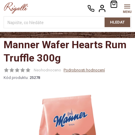
Přejít
NÁKUPNÍ
na
KOŠÍK
obsah
HLEDAT
Manner Wafer Hearts Rum
Truffle 300g
Neohodnoceno
Podrobnosti hodnocení
Kód produktu:
25278