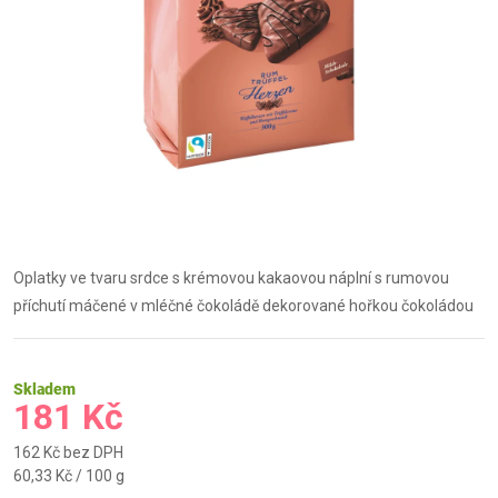
Oplatky ve tvaru srdce s krémovou kakaovou náplní s rumovou
příchutí máčené v mléčné čokoládě dekorované hořkou čokoládou
Skladem
181 Kč
162 Kč bez DPH
Měrná
60,33 Kč / 100 g