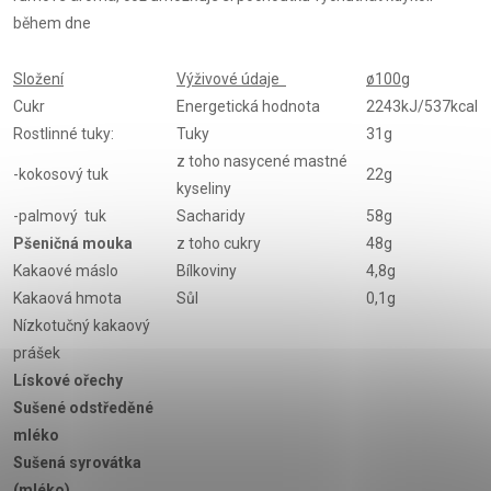
během dne
Složení
Výživové údaje
ø100g
Cukr
Energetická hodnota
2243kJ/537kcal
Rostlinné tuky:
Tuky
31g
z toho nasycené mastné
-kokosový tuk
22g
kyseliny
-palmový tuk
Sacharidy
58g
Pšeničná mouka
z toho cukry
48g
Kakaové máslo
Bílkoviny
4,8g
Kakaová hmota
Sůl
0,1g
Nízkotučný kakaový
prášek
Lískové ořechy
Sušené odstředěné
mléko
Sušená syrovátka
(mléko)