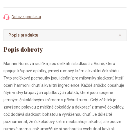
cena:
Dotaz k produktu
Popis produktu
Manner Rumová srdíčka jsou delikátní sladkostí z Vídně, která
spojuje křupavé oplatky, jemný rumový krém a kvalitní čokoládu.
Tyto srdíčkové pochoutky jsou ideální pro milovníky sladkostí, kteří
ocení harmonii chutí a kvalitní ingredience.
Každé srdíčko obsahuje
čtyři vrstvy křupavých oplatkových plátků, které jsou spojené
jemným čokoládovým krémem s příchutí rumu.
Celý zážitek je
završeno polevou z mléčné čokolády a dekorací z tmavé čokolády,
což dodává sladkosti bohatou a vyváženou chuť.
Je důležité
poznamenat, že čokoládový krém neobsahuje alkohol, ale pouze
rumové aroma, což umožňuje si pochoutku vychutnat kdykoli