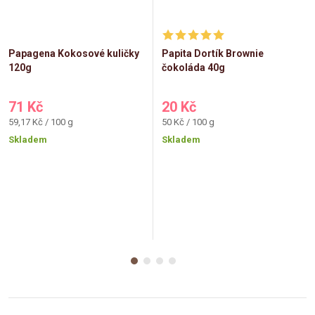
Papagena Kokosové kuličky
Papita Dortík Brownie
120g
čokoláda 40g
71 Kč
20 Kč
Měrná
Měrná
59,17 Kč / 100 g
50 Kč / 100 g
cena:
cena:
Skladem
Skladem