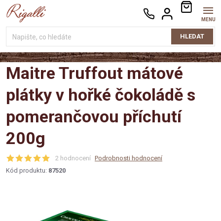
Přejít
NÁKUPNÍ
na
KOŠÍK
obsah
HLEDAT
Maitre Truffout mátové
plátky v hořké čokoládě s
pomerančovou příchutí
200g
2 hodnocení
Podrobnosti hodnocení
Kód produktu:
87520