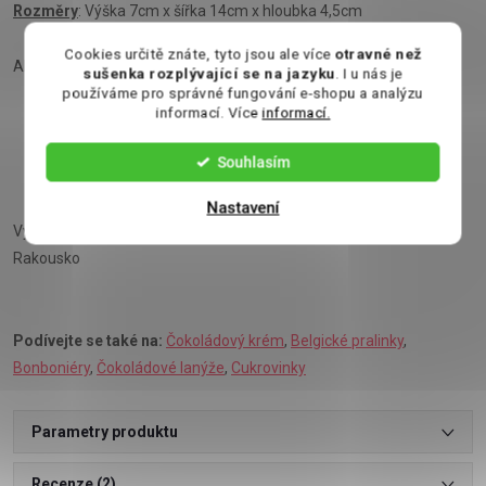
Rozměry
: Výška 7cm x šířka 14cm x hloubka 4,5cm
Cookies určitě znáte, tyto jsou ale více
otravné než
Alergeny v textu vyznačeny
tučně.
sušenka rozplývající se na jazyku
. I u nás je
používáme pro správné fungování e-shopu a analýzu
informací. Více
informací.
Souhlasím
Nastavení
Výrobce: Gunz Warenhandels GmbH, Zollweg 1, 6841 Mäder,
Rakousko
Podívejte se také na:
Čokoládový krém
,
Belgické pralinky
,
Bonboniéry
,
Čokoládové lanýže
,
Cukrovinky
Parametry produktu
Recenze (2)