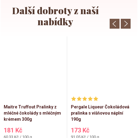
Maitre Truffout Pralinky z
Pergale Liqueur Čokoládová
mléčné čokolády s mléčným
pralinka s višňovou náplní
krémem 300g
190g
181 Kč
173 Kč
Měrná
Měrná
60,33 Kč / 100 g
91,05 Kč / 100 g