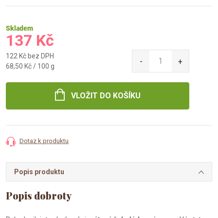
Skladem
137 Kč
122 Kč bez DPH
Měrná
68,50 Kč / 100 g
cena:
VLOŽIT DO KOŠÍKU
Dotaz k produktu
Popis produktu