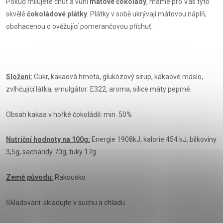
Pokud milujete chuť a vůni
mátové čokolády
, máme pro Vás tyto
skvělé
čokoládové plátky
. Plátky v sobě ukrývají mátovou náplň,
obohacenou o ověžující pomerančovou příchuť.
Složení:
Cukr, kakaová hmota, glukózový sirup, kakaové máslo,
zvlhčující látka, emulgátor: E322, aroma, silice máty peprné.
Obsah kakaa v hořké čokoládě: min. 50%
Nutriční hodnoty na 100g:
Energie 1908kJ, kalorie 454 kJ, bílkoviny
3,5g, sacharidy 70g, tuky 17g
Země původu:
Rakousko
Skladování: skladujte v suchu a chladu