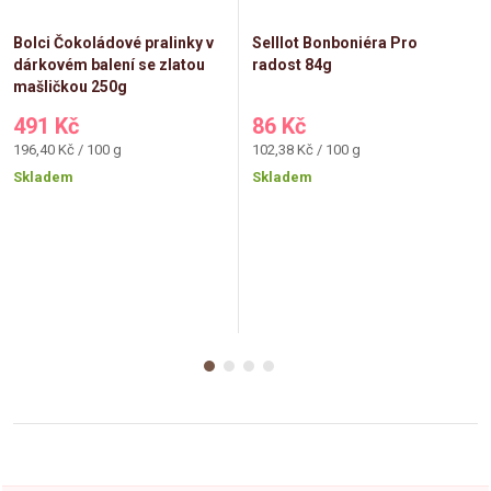
Bolci Čokoládové pralinky v
Selllot Bonboniéra Pro
dárkovém balení se zlatou
radost 84g
mašličkou 250g
491 Kč
86 Kč
Měrná
Měrná
196,40 Kč / 100 g
102,38 Kč / 100 g
cena:
cena:
Skladem
Skladem