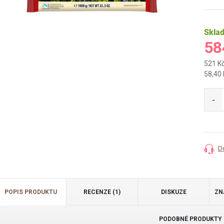
Skla
58
521 K
Měrná
58,40 
cena:
D
POPIS PRODUKTU
RECENZE (1)
DISKUZE
ZN
PODOBNÉ PRODUKTY