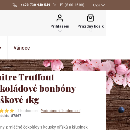
+420 730 940 549
CZK
NÁKUPNÍ
KOŠÍK
Přihlášení
Prázdný košík
y
Vánoce
itre Truffout
koládové bonbóny
íškové 1kg
1 hodnocení
Podrobnosti hodnocení
oduktu:
87867
y z mléčné čokolády s kousky oříšků a křupinek