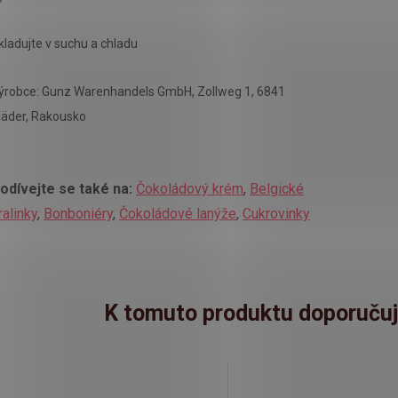
kladujte v suchu a chladu
ýrobce: Gunz Warenhandels GmbH, Zollweg 1, 6841
äder, Rakousko
odívejte se také na:
Čokoládový krém
,
Belgické
ralinky
,
Bonboniéry
,
Čokoládové lanýže
,
Cukrovinky
K tomuto produktu doporučuj