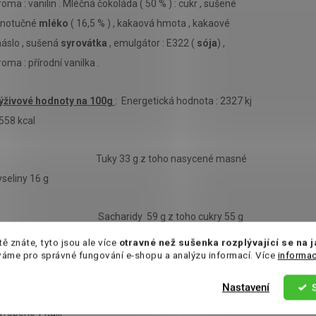
roma : vanilin . Mléčná čokoláda ( 50 % ) : cukr , sušené
lnotučné
mléko
( 16,5 % ) , kakaová hmota , kakaové
áslo , sušená
syrovátka
, emulgátor : E322 (
sója
) ,
roma : přírodní vanilka .
ýživové hodnoty na 100g
: Energetická hodnota : 2327 kj
 558 kcal
Tuky 33 g z toho nasycené masné
yseliny 16 g
Sacharidy 59 g z toho cukry 55 g
tě znáte, tyto jsou ale více
otravné než sušenka rozplývající se na 
Bílkoviny 4,4 g
váme pro správné fungování e-shopu a analýzu informací. Více
informac
Nastavení
Sůl 0,18 g
yrobeno v Itálii