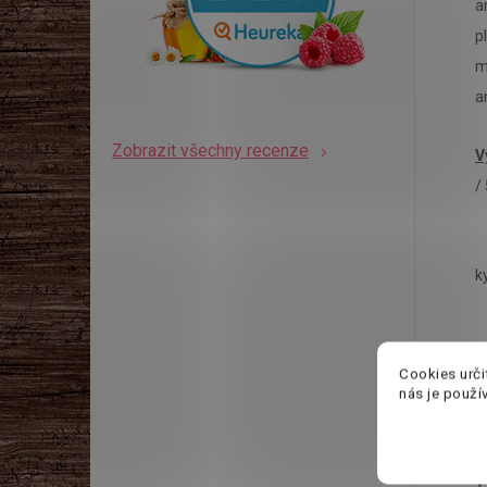
a
p
m
a
Zobrazit všechny recenze
V
/
k
Cookies urči
nás je použí
V