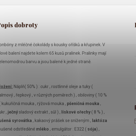
onbóny z mléčné čokolády s kousky oříšků a křupinek. V
ilové balení najdete kolem 65 kusů pralinek. Pralinky mají
elenomodrou barvu a jsou balené k jedné straně.
ložení:
Náplň( 50% ) : cukr , rostlinné oleje a tuky (
almový , řepkový , v různých poměrech ) , obiloviny ( 10 %
 ( kukuřičná mouka , rýžová mouka ,
pšeničná mouka
,
ukr ,
ječný
sladový extrakt , sůl ) ,
lískové ořechy
( 8 % ) ,
ušená syrovátka
, kakaový prášek se sníženým ,
laktóza
 sušené odstředěné
mléko
, emulgátor : E322 (
sója
) ,