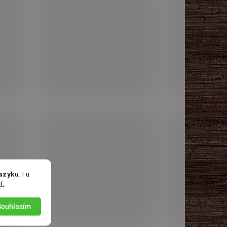
jazyku
. I u
í.
Souhlasím