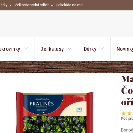
dárky
Velkoobchodní odběr
Čokoláda na míru
HLEDAT
ukrovinky
Delikatesy
Dárky
Novink
Ma
Čo
oř
Kód pr
Bonbón