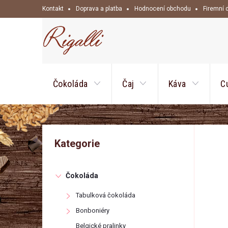
Přejít
Kontakt
Doprava a platba
Hodnocení obchodu
Firemní 
na
obsah
Čokoláda
Čaj
Káva
C
P
Přeskočit
Kategorie
kategorie
o
Čokoláda
s
Tabulková čokoláda
t
Bonboniéry
Belgické pralinky