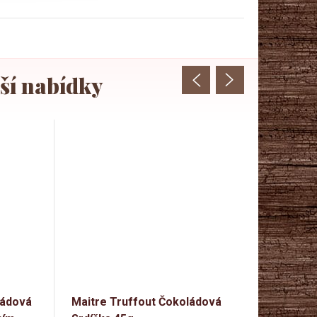
ládová
Maitre Truffout Čokoládová
Maitre Tr