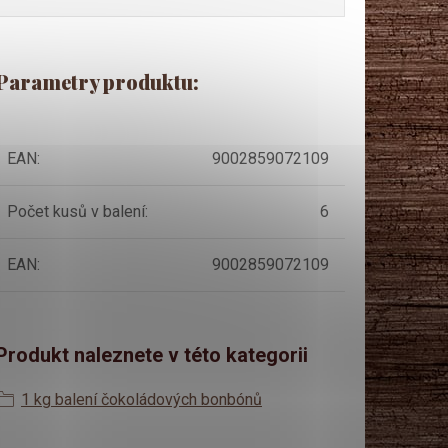
Parametry produktu:
EAN
:
9002859072109
Počet kusů v balení
:
6
EAN
:
9002859072109
Produkt naleznete v této kategorii
1 kg balení čokoládových bonbónů