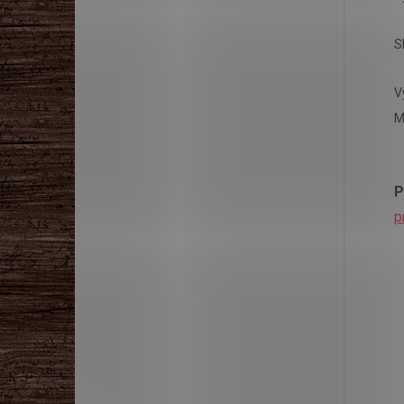
S
V
M
P
p