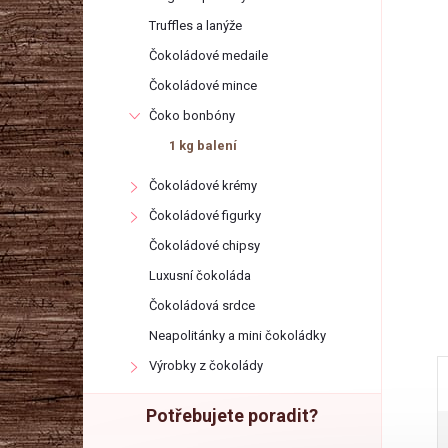
r
Truffles a lanýže
a
Čokoládové medaile
Čokoládové mince
n
Čoko bonbóny
1 kg balení
n
Čokoládové krémy
í
Čokoládové figurky
Čokoládové chipsy
p
Luxusní čokoláda
a
Čokoládová srdce
Neapolitánky a mini čokoládky
n
Výrobky z čokolády
e
Potřebujete poradit?