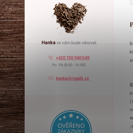
l
Hanka
se vám bude věnovat
B
k
+420 730 940 549
z
Po - Pá (8:00 - 16:00)
hanka@rigalli.cz
S
p
)
c
s
,