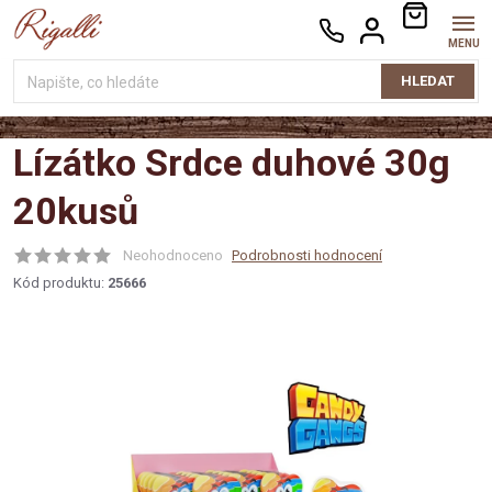
Přejít
NÁKUPNÍ
na
KOŠÍK
obsah
HLEDAT
Lízátko Srdce duhové 30g
20kusů
Neohodnoceno
Podrobnosti hodnocení
Kód produktu:
25666