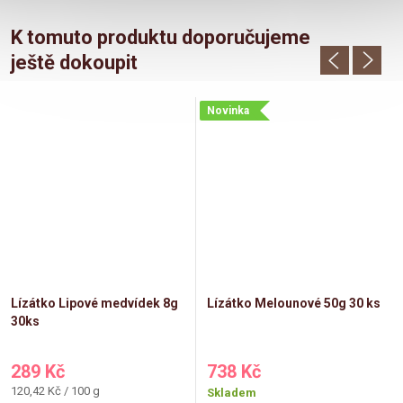
K tomuto produktu doporučujeme
ještě dokoupit
Novinka
Lízátko Lipové medvídek 8g
Lízátko Melounové 50g 30 ks
30ks
289 Kč
738 Kč
Měrná
120,42 Kč / 100 g
Skladem