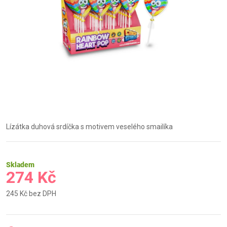
Lízátka duhová srdíčka s motivem veselého smailíka
Skladem
274 Kč
245 Kč bez DPH
Měrná
cena: