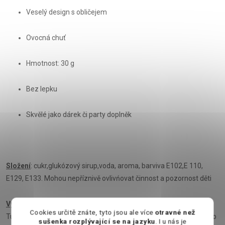
Veselý design s obličejem
Ovocná chuť
Hmotnost: 30 g
Bez lepku
Skvělé jako dárek či party doplněk
Složení
: cukr,glukózový sirup,voda, aroma, barviva E102,E 110,
E129, E133. Mohou nepříznivě ovlivńovat činnost a pozornost děti
Výživové údaje na 100g
: Energetická hodnota 1666KJ/398kcal,
Cookies určitě znáte, tyto jsou ale více
otravné než
Tuky 0g z toho nasycené mastné kyseliny 0g, Sacharidy 98g z toho
sušenka rozplývající se na jazyku
. I u nás je