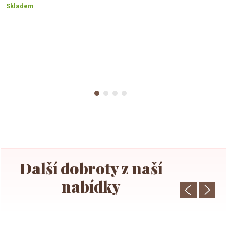
cena:
Skladem