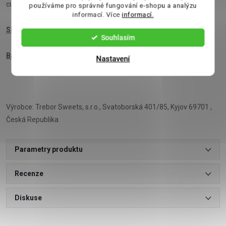
cukry 83g, Bílkoviny 0g, Sůl 0g
používáme pro správné fungování e-shopu a analýzu
informací. Více
informací.
Skladování
: na suchém a chladném místě, mimo sluneční světlo
Souhlasím
Balení
: 30g
Nastavení
Výrobce: Trebor Sweets, s.r.o., Svatoborská 401/85, Kyjov 69701 ,
Česká Republika
Parametry produktu
Recenze
Diskuse