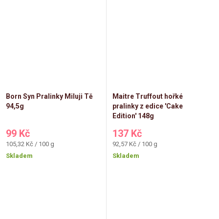
Born Syn Pralinky Miluji Tě
Maitre Truffout hořké
94,5g
pralinky z edice 'Cake
Edition' 148g
99 Kč
137 Kč
Měrná
Měrná
105,32 Kč / 100 g
92,57 Kč / 100 g
cena:
cena:
Skladem
Skladem