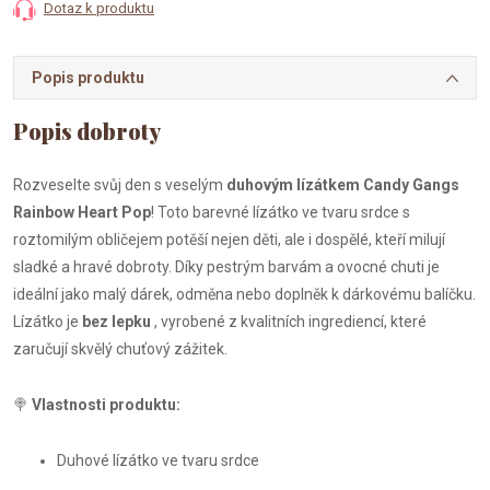
Dotaz k produktu
Popis produktu
Rozveselte svůj den s veselým
duhovým lízátkem Candy Gangs
Rainbow Heart Pop
! Toto barevné lízátko ve tvaru srdce s
roztomilým obličejem potěší nejen děti, ale i dospělé, kteří milují
sladké a hravé dobroty. Díky pestrým barvám a ovocné chuti je
ideální jako malý dárek, odměna nebo doplněk k dárkovému balíčku.
Lízátko je
bez lepku
, vyrobené z kvalitních ingrediencí, které
zaručují skvělý chuťový zážitek.
🍭
Vlastnosti produktu:
Duhové lízátko ve tvaru srdce