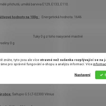
mělé příchutě, umělá barviva E129, E133, E110.
ýživové hodnoty na 100g :
Energetická hodnota :1646
Tuky 0 g z toho nasycené mastné
yseliny 0 g
Sacharidy 97g z toho cukry 70g
tě znáte, tyto jsou ale více
otravné než sušenka rozplývající se na 
váme pro správné fungování e-shopu a analýzu informací. Více
informac
Bílkovina 0 g
Nastavení
emě původu:
Čína
ýrobce:
Šaltupio G.5 LT-02300 Vilnius