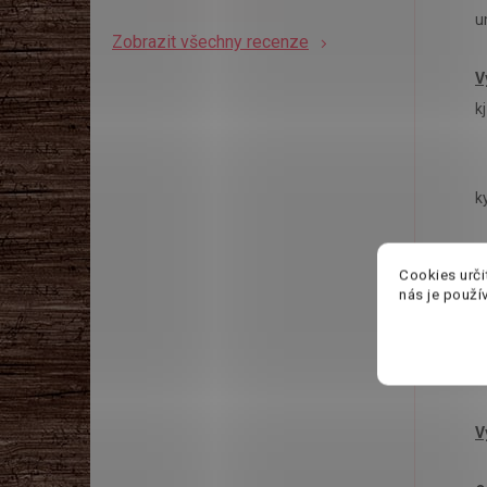
u
Zobrazit všechny recenze
V
kj
k
Cookies urči
nás je použí
Z
V