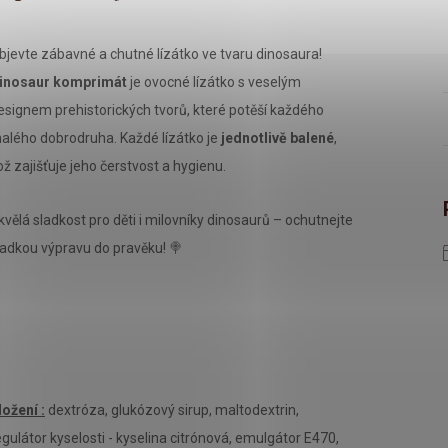
bjevte zábavné a chutné lízátko ve tvaru dinosaura!
inosaur komprimát
je ovocné lízátko s veselým
esignem prehistorických tvorů, které potěší každého
alého dobrodruha. Každé lízátko je
jednotlivě balené
,
ož zajišťuje jeho čerstvost a hygienu.
kvělá sladkost pro děti i milovníky dinosaurů – ochutnejte
ladkou výpravu do pravěku! 🍭
ložení :
dextróza, glukózový sirup, maltodextrin,
egulátor kyselosti - kyselina citrónová, emulgátor E470,