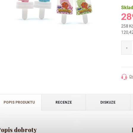
Skla
28
258 K
Měrná
120,42
cena:
D
POPIS PRODUKTU
RECENZE
DISKUZE