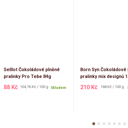
Selllot Čokoládové plněné
Born Syn Čokoládové 
pralinky Pro Tebe 84g
pralinky mix designů 
88 Kč
210 Kč
Měrná
Měrná
104,76 Kč / 100 g
168 Kč / 100 g
Skladem
cena:
cena: