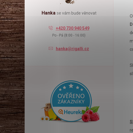
l
Hanka
se vám bude věnovat
O
D
+420 730 940 549
d
Po - Pá (8:00 - 16:00)
m
hanka@rigalli.cz
c
S
s
S
r