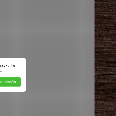
jazyku
. I u
í.
Souhlasím