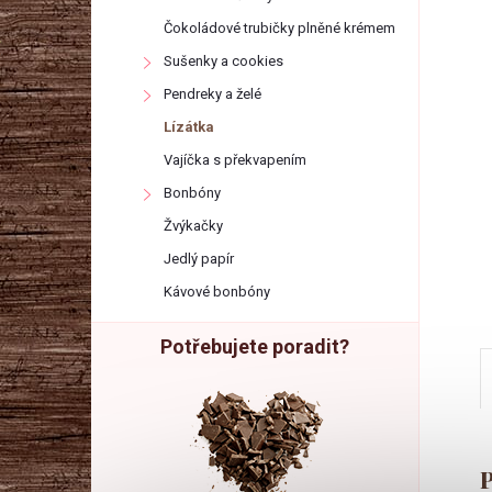
r
Čokoládové trubičky plněné krémem
a
Sušenky a cookies
Pendreky a želé
n
Lízátka
Vajíčka s překvapením
n
Bonbóny
í
Žvýkačky
Jedlý papír
p
Kávové bonbóny
a
Potřebujete poradit?
n
e