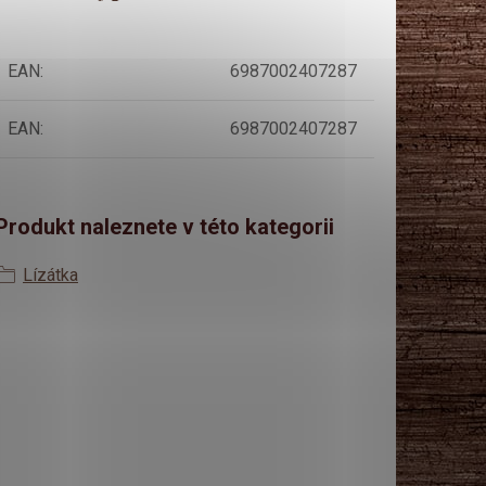
EAN
:
6987002407287
EAN
:
6987002407287
Produkt naleznete v této kategorii
Lízátka