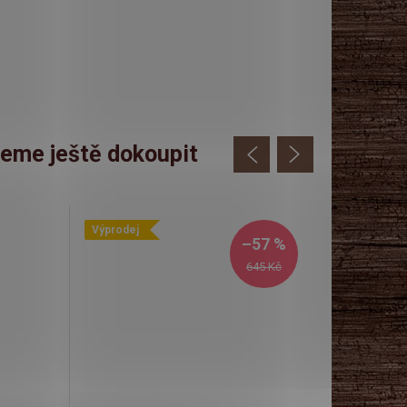
eme ještě dokoupit
Výprodej
–57 %
645 Kč