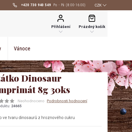
+420 730 940 549
CZK
NÁKUPNÍ
KOŠÍK
Přihlášení
Prázdný košík
y
Vánoce
zátko Dinosaur
mprimát 8g 30ks
Neohodnoceno
Podrobnosti hodnocení
oduktu:
24665
o ve tvaru dinosaurů z hroznového cukru