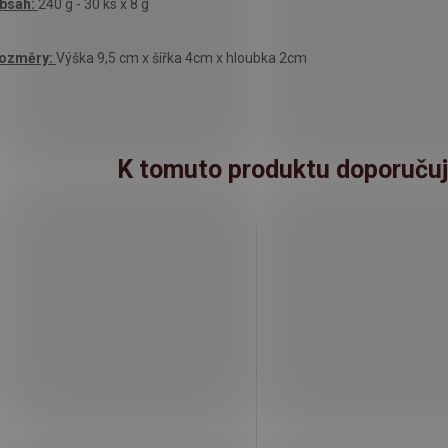
bsah:
240 g - 30 ks x 8 g
ozměry:
Výška 9,5 cm x šířka 4cm x hloubka 2cm
K tomuto produktu doporučuj