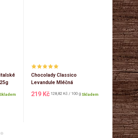
italské
Chocolady Classico
Born Syn P
125g
Levandule Mléčná
čokolády 
bonboniéra 170g
motivem l
219 Kč
204 Kč
Měrná
Mě
128,82 Kč / 100 g
16
Skladem
Skladem
cena:
ce