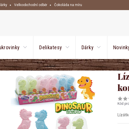
dárky
Velkoobchodní odběr
Čokoláda na míru
HLEDAT
ukrovinky
Delikatesy
Dárky
Novink
Lí
ko
Kód pr
Lízátk