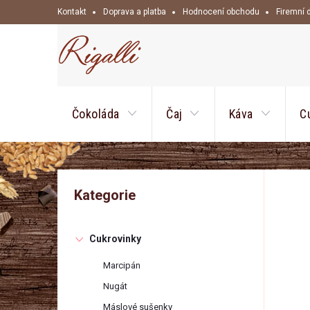
Přejít
Kontakt
Doprava a platba
Hodnocení obchodu
Firemní 
na
obsah
Čokoláda
Čaj
Káva
C
P
Přeskočit
Kategorie
kategorie
o
Cukrovinky
s
Marcipán
t
Nugát
Máslové sušenky