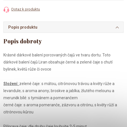
Dotaz k produktu
Popis produktu
Krásné dárkové balení porcovaných čajů ve tvaru dortu. Toto
dárkové balení čajů Liran obsahuje černé a zelené čaje s chutí
bylinek, květů růže či ovoce
Složení:
zelené čaje: s mátou, citrónovou trávou a květy růže a
levandule; s aroma anony; broskve a jablka; žlutého melounu a
meruněk bílé: s tymiánem a pomerančem
černé čaje: s aroma pomeranče, zázvoru a citrónu; s květy růží a
citrónovou kůrou
Příprava čaje: dle druhu čaje louhujte 2-5 minut