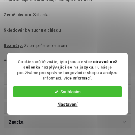
Země původu:
SríLanka
Skladování: v suchu a chladu
Rozměry:
29 cm průměr x 6,5 cm
Výrobce: LIRAN | UVR Pražská 600, 252 10 Mníšek pod Brdy
Cookies určitě znáte, tyto jsou ale více
otravné než
sušenka rozplývající se na jazyku
. I u nás je
používáme pro správné fungování e-shopu a analýzu
informací. Více
informací.
Parametry produktu
Souhlasím
Recenze
Nastavení
Diskuse
Značka