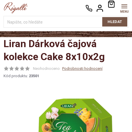
Přejít
NÁKUPNÍ
na
KOŠÍK
obsah
HLEDAT
Liran Dárková čajová
kolekce Cake 8x10x2g
Neohodnoceno
Podrobnosti hodnocení
Kód produktu:
23501