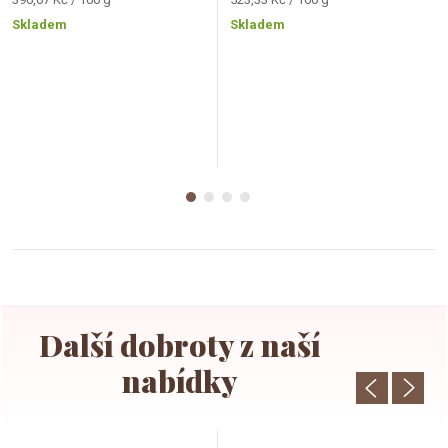
cena:
cena:
Skladem
Skladem