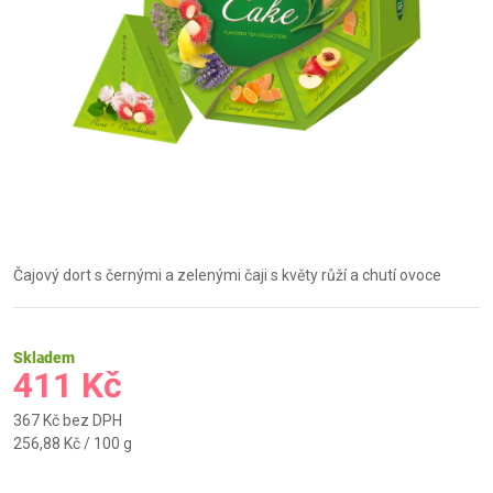
Čajový dort s černými a zelenými čaji s květy růží a chutí ovoce
Skladem
411 Kč
367 Kč bez DPH
Měrná
256,88 Kč / 100 g
cena: