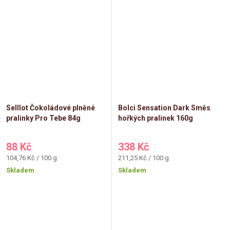
Selllot Čokoládové plněné
Bolci Sensation Dark Směs
pralinky Pro Tebe 84g
hořkých pralinek 160g
88 Kč
338 Kč
Měrná
Měrná
104,76 Kč / 100 g
211,25 Kč / 100 g
cena:
cena:
Skladem
Skladem