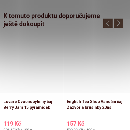
K tomuto produktu doporučujeme
ještě dokoupit
Lovaré Ovocnobylinný čaj
English Tea Shop Vánoční čaj
Berry Jam 15 pyramidek
Zázvor a brusinky 20ns
119 Kč
157 Kč
Měrná
Měrná
396,67 Kč / 100 g
523,33 Kč / 100 g