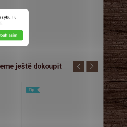
jazyku
. I u
í.
Souhlasím
eme ještě dokoupit
Tip