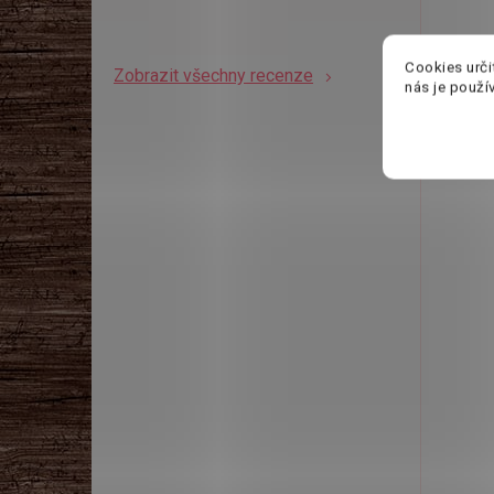
R
Cookies urči
Zobrazit všechny recenze
nás je použí
V
B