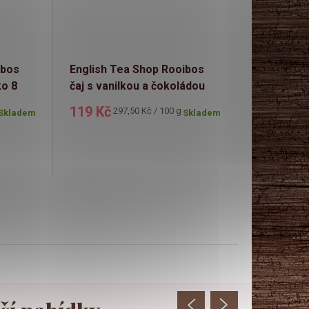
ibos
English Tea Shop Rooibos
English Te
ko 8
čaj s vanilkou a čokoládou
Rooibos 2
krabička 20 sáčků
119 Kč
113 Kč
Měrná
Mě
297,50 Kč / 100 g
28
Skladem
Skladem
cena:
ce