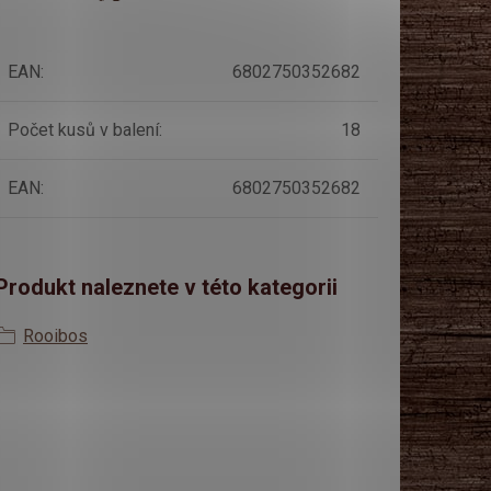
EAN
:
6802750352682
Počet kusů v balení
:
18
EAN
:
6802750352682
Produkt naleznete v této kategorii
Rooibos