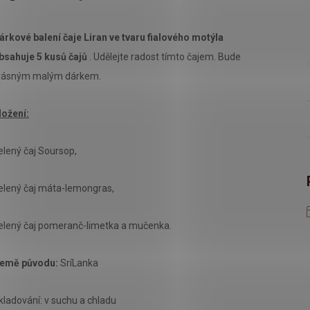
árkové balení čaje Liran ve tvaru fialového motýla
bsahuje 5 kusů čajů
. Udělejte radost tímto čajem. Bude
rásným malým dárkem.
ložení:
elený čaj Soursop,
elený čaj máta-lemongras,
elený čaj pomeranč-limetka a mučenka.
emě původu:
SríLanka
kladování: v suchu a chladu