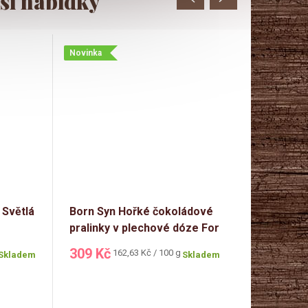
Novinka
Světlá
Born Syn Hořké čokoládové
Selllot Čo
pralinky v plechové dóze For
pralinky 
Gentleman 190g
309 Kč
88 Kč
Měrná
Měr
162,63 Kč / 100 g
104
Skladem
Skladem
cena:
cen