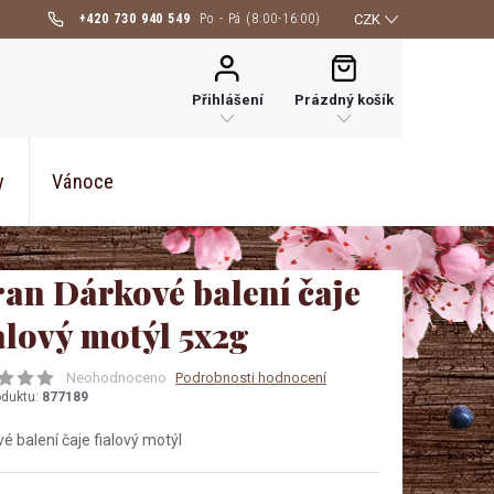
+420 730 940 549
CZK
NÁKUPNÍ
KOŠÍK
Přihlášení
Prázdný košík
y
Vánoce
ran Dárkové balení čaje
alový motýl 5x2g
Neohodnoceno
Podrobnosti hodnocení
oduktu:
877189
é balení čaje fialový motýl