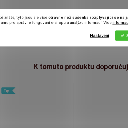
ozměr balení:
cca 9,5cm x 9,5 cm x 3,5cm
tě znáte, tyto jsou ale více
otravné než sušenka rozplývající se na 
váme pro správné fungování e-shopu a analýzu informací. Více
informac
ýrobce: LIRAN | UVR Pražská 600, 252 10 Mníšek pod
rdy
Nastavení
K tomuto produktu doporučuj
Tip