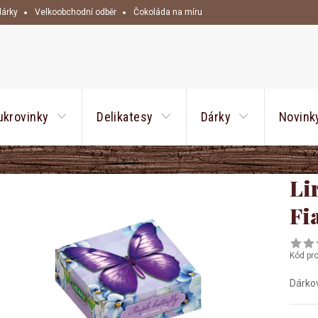
dárky
Velkoobchodní odběr
Čokoláda na míru
HLEDAT
ukrovinky
Delikatesy
Dárky
Novink
Li
Fi
Kód pr
Dárkov