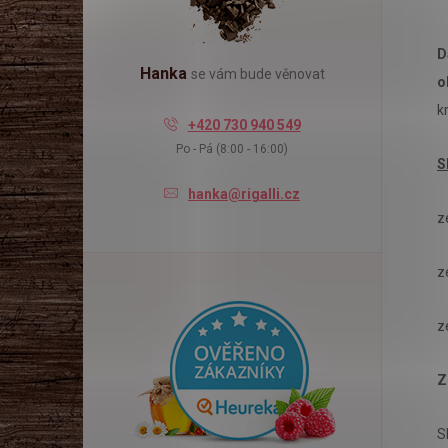
l
D
Hanka
se vám bude věnovat
o
k
+420 730 940 549
Po - Pá (8:00 - 16:00)
S
hanka@rigalli.cz
z
z
z
Z
S