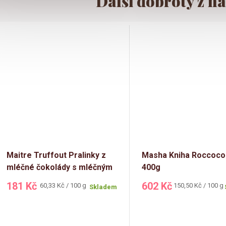
Maitre Truffout Pralinky z
Masha Kniha Roccoco 
mléčné čokolády s mléčným
400g
krémem 300g
181 Kč
602 Kč
Měrná
Měrná
60,33 Kč / 100 g
150,50 Kč / 100 g
Skladem
cena:
cena: