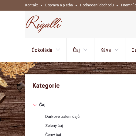
Přejít
Kontakt
Doprava a platba
Hodnocení obchodu
Firemní 
na
obsah
Čokoláda
Čaj
Káva
C
P
Přeskočit
Kategorie
kategorie
o
Čaj
s
Dárkové balení čajů
t
Zelený čaj
Černý čaj