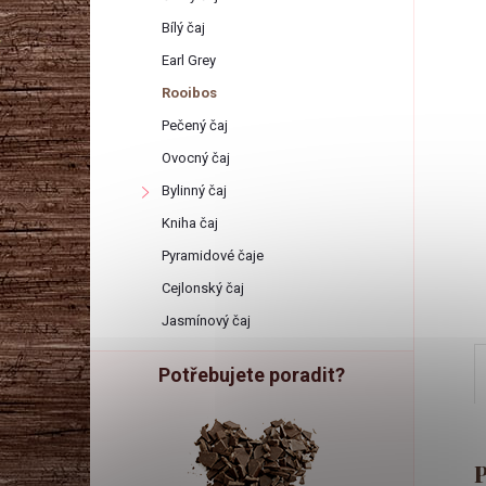
r
Bílý čaj
a
Earl Grey
Rooibos
n
Pečený čaj
Ovocný čaj
n
Bylinný čaj
í
Kniha čaj
Pyramidové čaje
p
Cejlonský čaj
Jasmínový čaj
a
Potřebujete poradit?
n
e