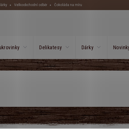
dárky
Velkoobchodní odběr
Čokoláda na míru
HLEDAT
ukrovinky
Delikatesy
Dárky
Novink
.