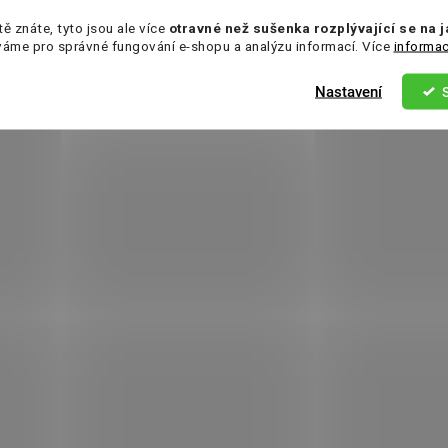
tě znáte, tyto jsou ale více
otravné než sušenka rozplývající se na 
váme pro správné fungování e-shopu a analýzu informací. Více
informac
Nastavení