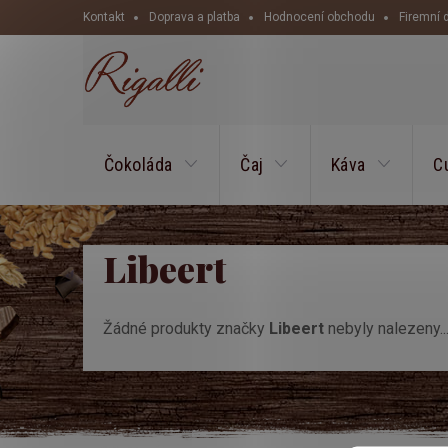
Přejít
Kontakt
Doprava a platba
Hodnocení obchodu
Firemní 
na
obsah
Čokoláda
Čaj
Káva
C
Libeert
Žádné produkty značky
Libeert
nebyly nalezeny..