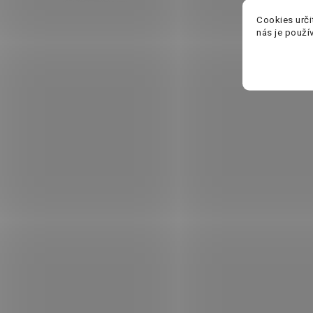
Cookies urči
nás je použí