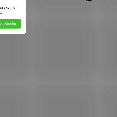
jazyku
. I u
í.
Souhlasím