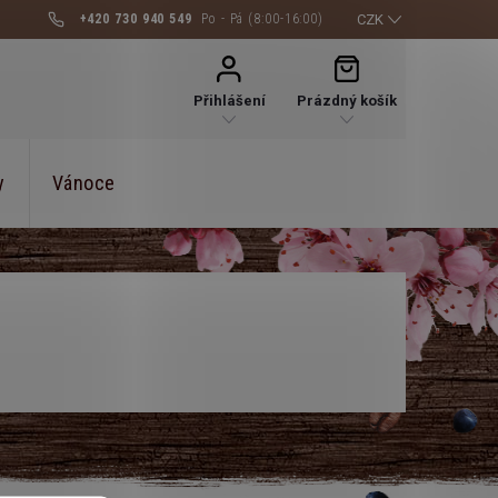
+420 730 940 549
CZK
NÁKUPNÍ
KOŠÍK
Přihlášení
Prázdný košík
y
Vánoce