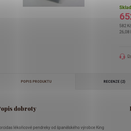
Skla
65
582 K
Měrná
26,08 
cena:
D
POPIS PRODUKTU
RECENZE (2)
orcidas lékořicové pendreky od španělského výrobce King