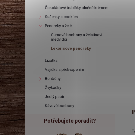
r
Čokoládové trubičky plněné krémem
a
Sušenky a cookies
Pendreky a želé
n
Gumové bonbony a želatinoví
medvídci
n
Lékořicové pendreky
Lízátka
í
Vajíčka s překvapením
p
Bonbóny
Žvýkačky
a
Jedlý papír
Kávové bonbóny
n
Potřebujete poradit?
e
T