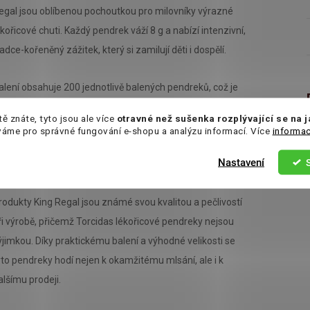
egal jsou oblíbenou pochoutkou pro milovníky výrazné
ékořicové chuti. Každý pendrek váží 8 g a nabízí intenzivní,
ladce-kořeněný zážitek, který si zamilují děti i dospělí.
alení obsahuje 200 jednotlivě balených pendreků, což je
deální pro oslavy, dětské party, kancelářské občerstvení,
tě znáte, tyto jsou ale více
otravné než sušenka rozplývající se na 
ebo jako součást sladkých balíčků. Pendreky jsou měkké,
váme pro správné fungování e-shopu a analýzu informací. Více
informac
ružné a snadno se konzumují, což je činí oblíbenou volbou
Nastavení
a cesty i na doma.
rodukty King Regal jsou známé svou kvalitou a pečlivostí
ři výrobě, přičemž Torcidas lékořicové pendreky nejsou
ýjimkou. Díky praktickému balení a výhodné velikosti se
yto pendreky hodí nejen k okamžitému mlsání, ale i k
alšímu prodeji.