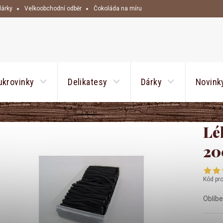
dárky
Velkoobchodní odběr
Čokoláda na míru
HLEDAT
ukrovinky
Delikatesy
Dárky
Novink
Lé
20
Kód pr
Oblíbe