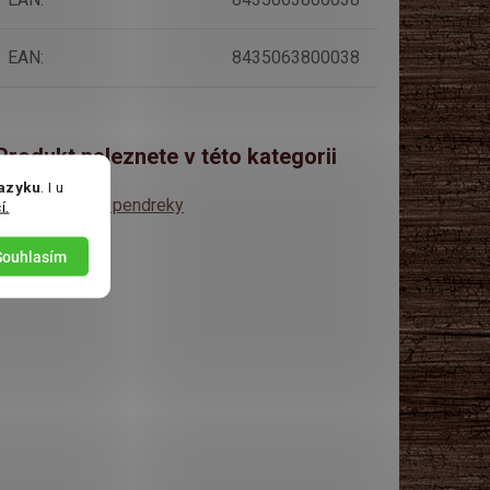
EAN
:
8435063800038
Produkt naleznete v této kategorii
jazyku
. I u
Lékořicové pendreky
í.
Souhlasím