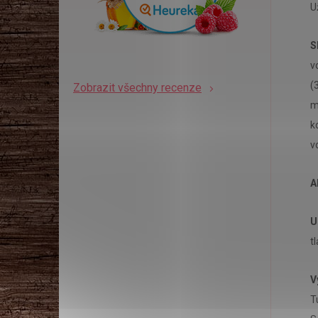
U
S
v
(
Zobrazit všechny recenze
m
k
v
A
U
t
V
T