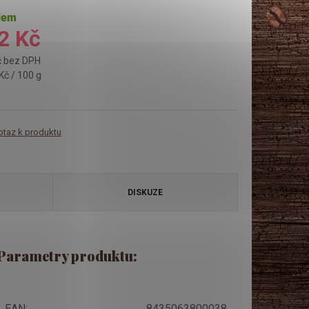
dem
2 Kč
č bez DPH
Kč / 100 g
otaz k produktu
DISKUZE
Parametry produktu:
EAN
:
8435063800038