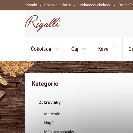
Přejít
Kontakt
Doprava a platba
Hodnocení obchodu
Firemní 
na
obsah
Čokoláda
Čaj
Káva
C
P
Přeskočit
Kategorie
kategorie
o
Cukrovinky
s
Marcipán
t
Nugát
Máslové sušenky