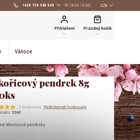
+420 730 940 549
CZK
NÁKUPNÍ
KOŠÍK
Přihlášení
Prázdný košík
y
Vánoce
kořicový pendrek 8g
0ks
2 hodnocení
Podrobnosti hodnocení
oduktu:
3260
né lékořicové pendreky