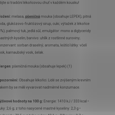
žijte si tradiční lékořicovou chuť v každém kousku!
ložení:
melasa,
pšeničná
mouka (obsahuje LEPEK); pitná
oda, glukózovo-fruktózový sirup, cukr, výtažek z lékořice
3%); palmový tuk, jedlá sůl, emulgátor: mono a diglyceridy
astných kyselin; barvivo: uhlík z rostlinné suroviny;
onzervant: sorban draselný; aromata, leštící látky: včelí
osk, karnaubský vosk, šelak.
lergen
: pšeničná mouka (obsahuje lepek) (1)
pozornění:
Obsahuje lékořici. Lidé se zvýšeným krevním
lakem by se měli vyvarovat nadměrné konzumace.
ýživové hodnoty na 100 g:
Energie: 1410 kJ / 333 kcal •
uky: 2,6 g; z toho nasycené mastné kyseliny: 2,3 g •