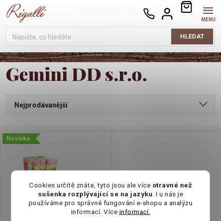
Přejít
NÁKUPNÍ
na
KOŠÍK
obsah
HLEDAT
Gemini DD s.r.o.
Ř
Nejprodávanější
a
Nejlevnější
V
Novinka
Nejdražší
z
ý
Abecedně
e
p
Cookies určitě znáte, tyto jsou ale více
otravné než
sušenka rozplývající se na jazyku
. I u nás je
n
používáme pro správné fungování e-shopu a analýzu
i
informací. Více
informací.