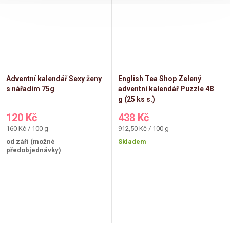
Adventní kalendář Sexy ženy
English Tea Shop Zelený
s nářadím 75g
adventní kalendář Puzzle 48
g (25 ks s.)
120 Kč
438 Kč
Měrná
Měrná
160 Kč / 100 g
912,50 Kč / 100 g
cena:
cena:
od září (možné
Skladem
předobjednávky)