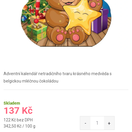
Adventní kalendář netradičního tvaru krásného medvěda s
belgickou mléčnou čokoládou
Skladem
137 Kč
122 Kč bez DPH
Měrná
342,50 Kč / 100 g