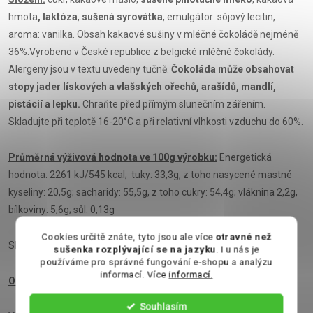
hmota
, laktóza
,
sušená syrovátka
, emulgátor: sójový lecitin,
aroma: vanilka. Obsah kakaové sušiny v mléčné čokoládě nejméně
36%.Vyrobeno v České republice z belgické mléčné čokolády.
Alergeny jsou v textu uvedeny tučně.
Čokoláda může obsahovat
stopy jader lískových a vlašských ořechů, arašídů, mandlí,
pistácií a lepku.
Chraňte před přímým slunečním zářením.
Skladujte při teplotě 16-20°C a při relativní vlhkosti vzduchu do 60%.
Průměrná výživová hodnota ve 100g výrobku:
Energetická
hodnota: 2261 kJ/545 kcal; tuky: 33,3g, z toho nasycené mastné
kyseliny: 20,5g; sacharidy: 55,5g, z toho cukry: 54,4g; vláknina 2,2g,
bílkoviny: 5,6g; sůl: 0,13g
Cookies určitě znáte, tyto jsou ale více
otravné než
Skladujte v chladu a suchu
sušenka rozplývající se na jazyku
. I u nás je
používáme pro správné fungování e-shopu a analýzu
informací. Více
informací.
Obsah:
40g
Souhlasím