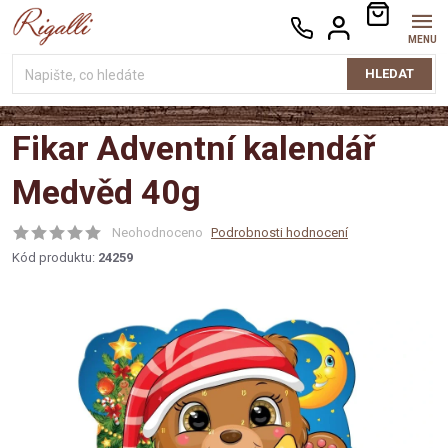
Přejít
NÁKUPNÍ
na
KOŠÍK
obsah
HLEDAT
Fikar Adventní kalendář
Medvěd 40g
Neohodnoceno
Podrobnosti hodnocení
Kód produktu:
24259