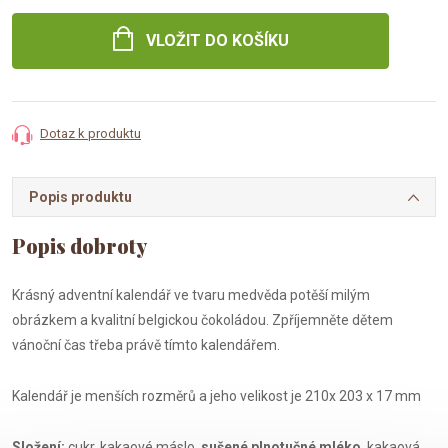
cena:
VLOŽIT DO KOŠÍKU
Dotaz k produktu
Popis produktu
Krásný adventní kalendář ve tvaru medvěda potěší milým
obrázkem a kvalitní belgickou čokoládou. Zpříjemněte dětem
vánoční čas třeba právě tímto kalendářem.
Kalendář je menších rozměrů a jeho velikost je 210x 203 x 17 mm
Složení:
cukr, kakaové máslo,
sušené plnotučné mléko
, kakaová