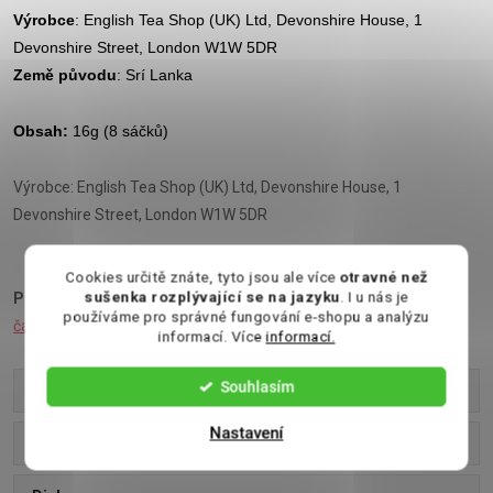
Výrobce
: English Tea Shop (UK) Ltd, Devonshire House, 1
Devonshire Street, London W1W 5DR
Země původu
: Srí Lanka
Obsah:
16g (8 sáčků)
Výrobce: English Tea Shop (UK) Ltd, Devonshire House, 1
Devonshire Street, London W1W 5DR
Cookies určitě znáte, tyto jsou ale více
otravné než
sušenka rozplývající se na jazyku
. I u nás je
Podívejte se také na:
Dárkové kazety čajů
,
Bonboniéry
,
Vánoční
používáme pro správné fungování e-shopu a analýzu
čaj
,
Vánoční kalendář
informací. Více
informací.
Souhlasím
Parametry produktu
Nastavení
Recenze