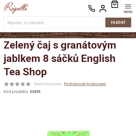
Přejít
NÁKUPNÍ
na
KOŠÍK
obsah
HLEDAT
Zelený čaj s granátovým
jablkem 8 sáčků English
Tea Shop
Neohodnoceno
Podrobnosti hodnocení
Kód produktu:
62455