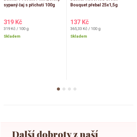
sypaný čaj s příchutí 100g
Bouquet přebal 25x1,5g
319 Kč
137 Kč
Měrná
Měrná
319 Kč / 100 g
365,33 Kč / 100 g
cena:
cena:
Skladem
Skladem