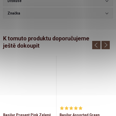
Diskuse
Značka
K tomuto produktu doporučujeme
ještě dokoupit
Basilur Present Pink Zelený
Basilur Assorted Green