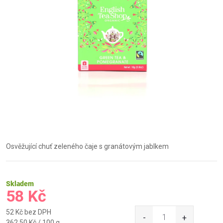
Osvěžující chuť zeleného čaje s granátovým jablkem
Skladem
58 Kč
52 Kč bez DPH
Měrná
362,50 Kč / 100 g