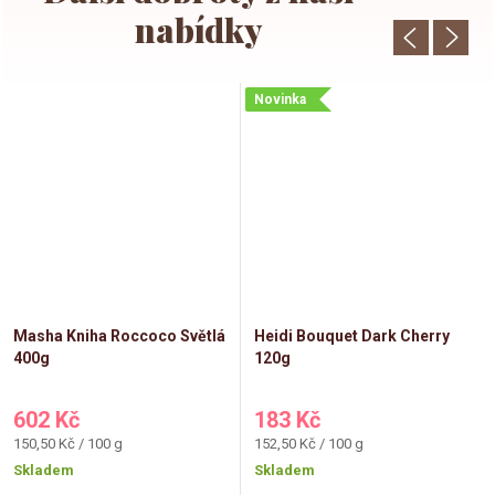
Novinka
Masha Kniha Roccoco Světlá
Heidi Bouquet Dark Cherry
400g
120g
602 Kč
183 Kč
Měrná
Měrná
150,50 Kč / 100 g
152,50 Kč / 100 g
cena:
cena:
Skladem
Skladem