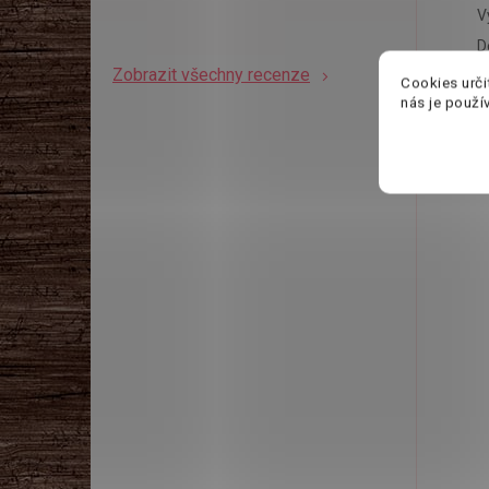
V
D
Zobrazit všechny recenze
Cookies urči
nás je použí
P
B