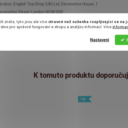
ýrobce: English Tea Shop (UK) Ltd, Devonshire House, 1
evonshire Street, London W1W 5DR
tě znáte, tyto jsou ale více
otravné než sušenka rozplývající se na 
váme pro správné fungování e-shopu a analýzu informací. Více
informac
odívejte se také na:
Dárkové kazety čajů
,
Nastavení
onboniéry
,
Vánoční čaj
,
Vánoční kalendář
K tomuto produktu doporučuj
Tip