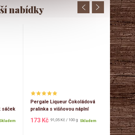
Pergale Liqueur Čokoládová
Born Syn P
k sáček
pralinka s višňovou náplní
94,5g
190g
173 Kč
99 Kč
Měrná
Měr
91,05 Kč / 100 g
105
Skladem
Skladem
cena:
cen