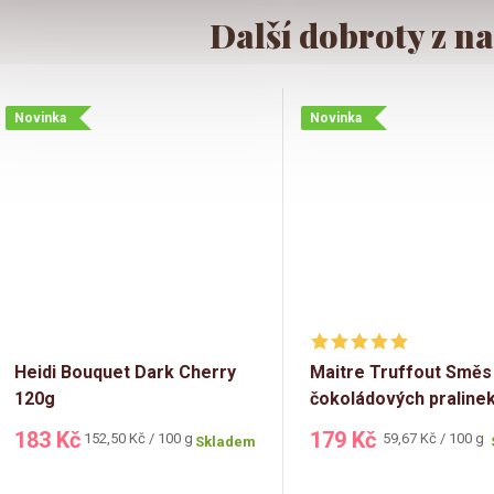
Novinka
Novinka
Heidi Bouquet Dark Cherry
Maitre Truffout Směs
120g
čokoládových praline
300g
183 Kč
179 Kč
Měrná
Měrná
152,50 Kč / 100 g
59,67 Kč / 100 g
Skladem
cena:
cena: