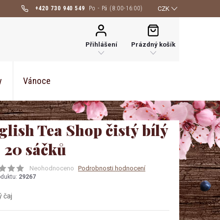
+420 730 940 549
CZK
NÁKUPNÍ
KOŠÍK
Přihlášení
Prázdný košík
y
Vánoce
glish Tea Shop čistý bílý
j 20 sáčků
Neohodnoceno
Podrobnosti hodnocení
oduktu:
29267
ý čaj