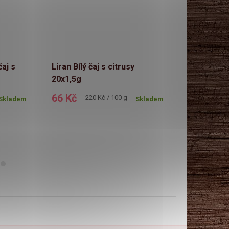
čaj s
Liran Bílý čaj s citrusy
English Te
20x1,5g
matcha a 
20ns
66 Kč
120 Kč
Měrná
M
220 Kč / 100 g
3
Skladem
Skladem
cena:
c