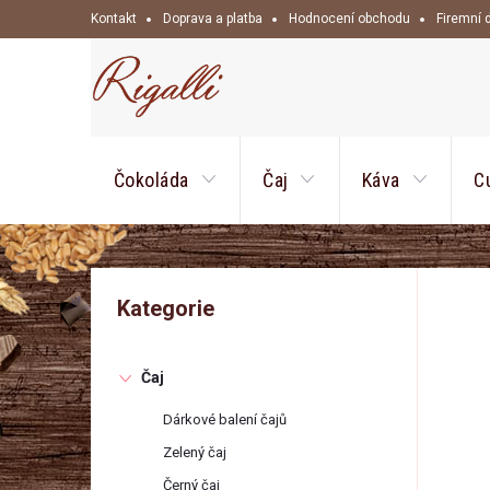
Přejít
Kontakt
Doprava a platba
Hodnocení obchodu
Firemní 
na
obsah
Čokoláda
Čaj
Káva
C
P
Přeskočit
Kategorie
kategorie
o
Čaj
s
Dárkové balení čajů
t
Zelený čaj
Černý čaj