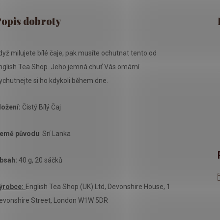
dyž milujete bílé čaje, pak musíte ochutnat tento od
nglish Tea Shop. Jeho jemná chuť Vás omámí.
ychutnejte si ho kdykoli během dne.
ložení:
Čistý Bílý Čaj
emě původu
: Srí Lanka
bsah:
40 g, 20 sáčků
ýrobce:
English Tea Shop (UK) Ltd, Devonshire House, 1
evonshire Street, London W1W 5DR