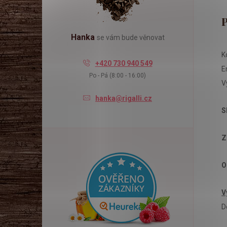
l
Hanka
se vám bude věnovat
K
+420 730 940 549
E
Po - Pá (8:00 - 16:00)
V
hanka@rigalli.cz
S
Z
O
V
D