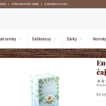
dárky
Velkoobchodní odběr
Čokoláda na míru
HLEDAT
ukrovinky
Delikatesy
Dárky
Novink
En
ča
Kód pr
Bio bíl