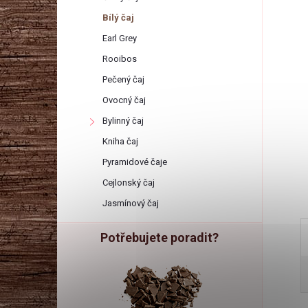
r
Bílý čaj
a
Earl Grey
Rooibos
n
Pečený čaj
Ovocný čaj
n
Bylinný čaj
í
Kniha čaj
Pyramidové čaje
p
Cejlonský čaj
Jasmínový čaj
a
Potřebujete poradit?
n
e