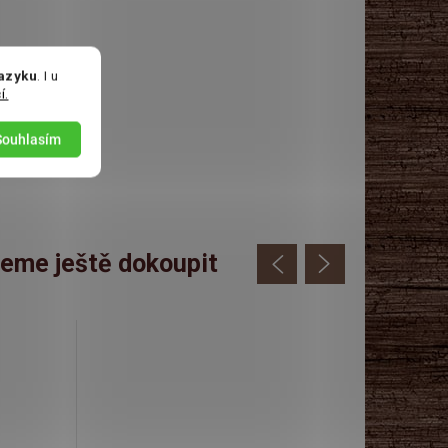
jazyku
. I u
í.
Souhlasím
eme ještě dokoupit