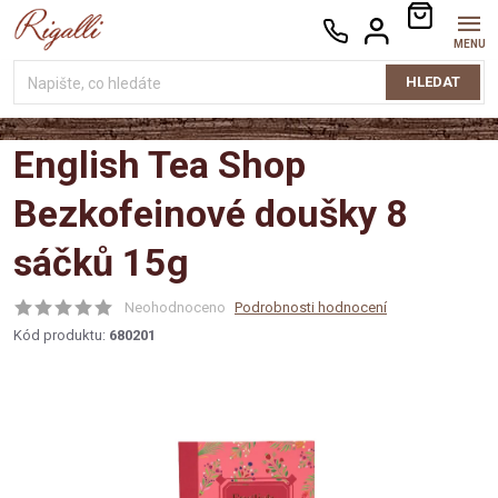
Přejít
NÁKUPNÍ
na
KOŠÍK
obsah
HLEDAT
English Tea Shop
Bezkofeinové doušky 8
sáčků 15g
Neohodnoceno
Podrobnosti hodnocení
Kód produktu:
680201