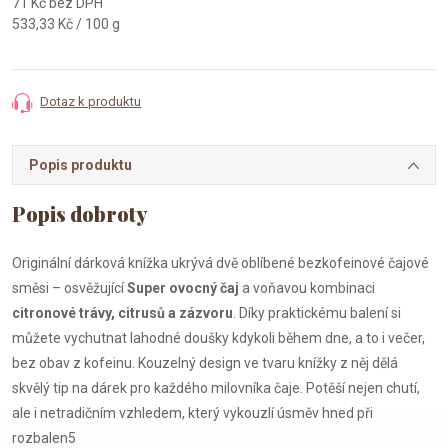
71 Kč bez DPH
Měrná
533,33 Kč / 100 g
cena:
Dotaz k produktu
Popis produktu
Originální dárková knížka ukrývá dvě oblíbené bezkofeinové čajové
směsi – osvěžující
Super ovocný čaj
a voňavou kombinaci
citronové trávy, citrusů a zázvoru
. Díky praktickému balení si
můžete vychutnat lahodné doušky kdykoli během dne, a to i večer,
bez obav z kofeinu. Kouzelný design ve tvaru knížky z něj dělá
skvělý tip na dárek pro každého milovníka čaje. Potěší nejen chutí,
ale i netradičním vzhledem, který vykouzlí úsměv hned při
rozbalen5