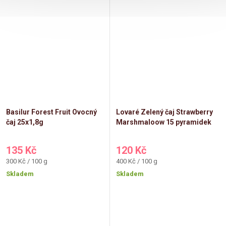
Basilur Forest Fruit Ovocný
Lovaré Zelený čaj Strawberry
čaj 25x1,8g
Marshmaloow 15 pyramidek
135 Kč
120 Kč
Měrná
Měrná
300 Kč / 100 g
400 Kč / 100 g
cena:
cena:
Skladem
Skladem