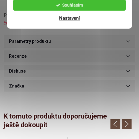
Souhlasím
Podívejte se také na:
Dárkové kazety čajů
,
Bonboniéry
,
Vánoční
Nastavení
čaj
,
Vánoční kalendář
Parametry produktu
Recenze
Diskuse
Značka
K tomuto produktu doporučujeme
ještě dokoupit