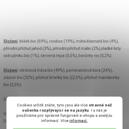
Složení
: ibišek bio (69%), rooibos (19%), máta klasnatá bio (4%),
přírodní příchuť jahod (3%), přírodní příchuť malin (2%),sladké listy
ostružiníku bio (1%), červená řepa (0,5%), borůvky vio (0,2%)
Složení
: citrónová tráva bio (49%), pomerančová kůra (24%),
zázvor bio (22%), příchuť limetky bio ((2,5%), příchuť mandarinky
bio (2,5%)
Skladujte v suchu a chladu
Cookies určitě znáte, tyto jsou ale více
otravné než
sušenka rozplývající se na jazyku
. I u nás je
Výrobce: English Tea Shop (UK) Ltd, Devonshire House, 1
používáme pro správné fungování e-shopu a analýzu
informací. Více
informací.
Devonshire Street, London W1W 5DR