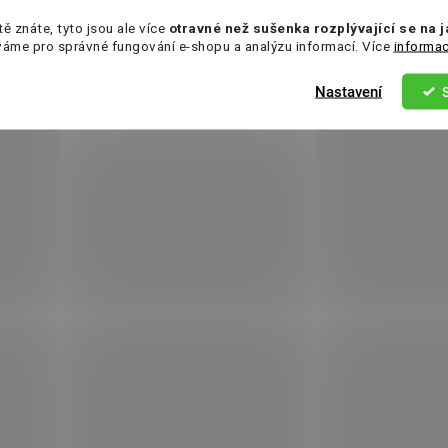
tě znáte, tyto jsou ale více
otravné než sušenka rozplývající se na 
váme pro správné fungování e-shopu a analýzu informací. Více
informac
Nastavení