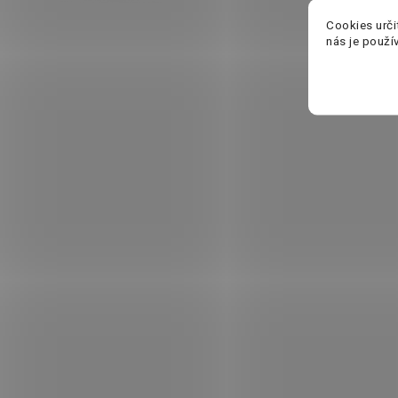
Cookies urči
nás je použí