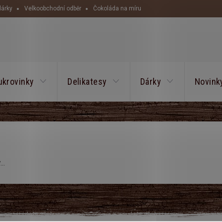
dárky
Velkoobchodní odběr
Čokoláda na míru
HLEDAT
ukrovinky
Delikatesy
Dárky
Novink
..