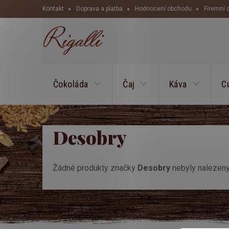
Přejít
Kontakt
Doprava a platba
Hodnocení obchodu
Firemní 
na
obsah
Čokoláda
Čaj
Káva
C
Desobry
Žádné produkty značky
Desobry
nebyly nalezeny.