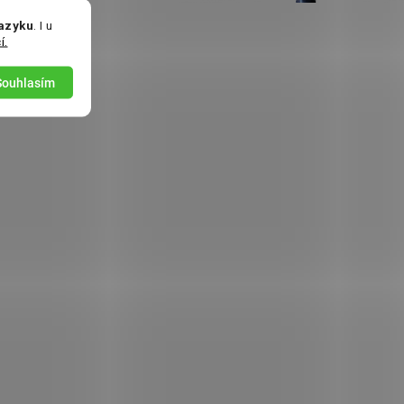
jazyku
. I u
í.
Souhlasím