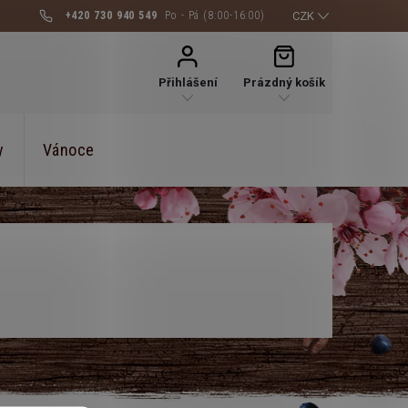
+420 730 940 549
CZK
NÁKUPNÍ
KOŠÍK
Přihlášení
Prázdný košík
y
Vánoce