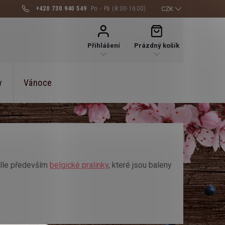
+420 730 940 549
CZK
NÁKUPNÍ
KOŠÍK
Přihlášení
Prázdný košík
y
Vánoce
ille především
belgické pralinky
, které jsou baleny