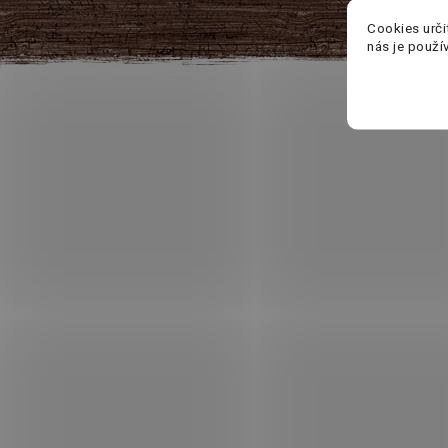
Cookies urči
nás je použí