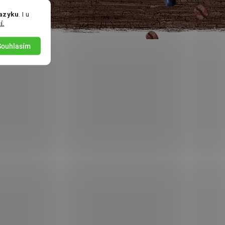
jazyku
. I u
í.
Souhlasím