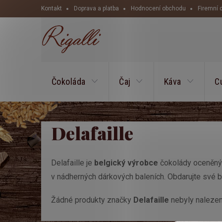
Přejít
Kontakt
Doprava a platba
Hodnocení obchodu
Firemní 
na
obsah
Čokoláda
Čaj
Káva
C
Delafaille
Delafaille je
belgický výrobce
čokolády oceněný 
v nádherných dárkových baleních. Obdarujte své b
Žádné produkty značky
Delafaille
nebyly nalezeny