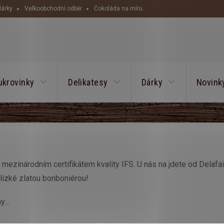
dárky
Velkoobchodní odběr
Čokoláda na míru
HLEDAT
ukrovinky
Delikatesy
Dárky
Novink
mezinárodním certifikátem kvality IFS. U nás na jdete od Delafa
lízké zlatou bonboniérou!
...