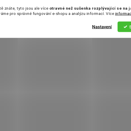
tě znáte, tyto jsou ale více
otravné než sušenka rozplývající se na 
váme pro správné fungování e-shopu a analýzu informací. Více
informac
Nastavení