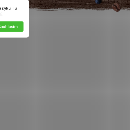
jazyku
. I u
í.
Souhlasím