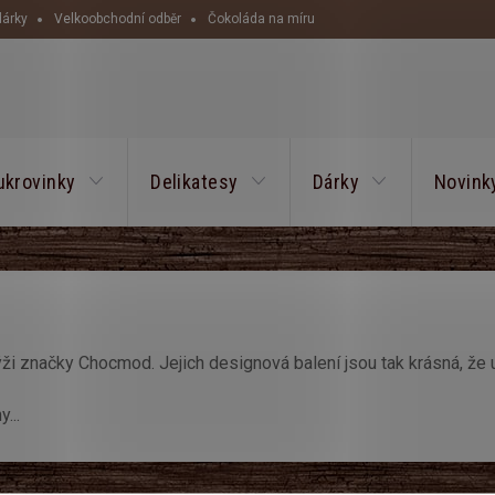
dárky
Velkoobchodní odběr
Čokoláda na míru
HLEDAT
ukrovinky
Delikatesy
Dárky
Novink
ži značky Chocmod. Jejich designová balení jsou tak krásná, že u
...