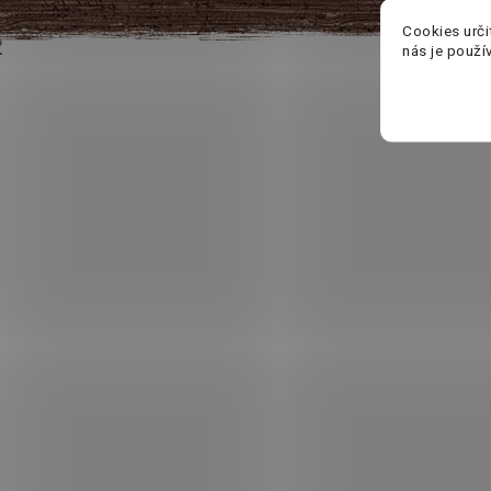
Cookies urči
nás je použí