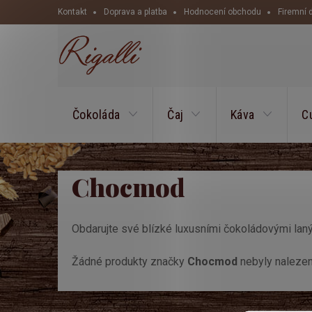
Přejít
Kontakt
Doprava a platba
Hodnocení obchodu
Firemní 
na
obsah
Čokoláda
Čaj
Káva
C
Chocmod
Obdarujte své blízké luxusními čokoládovými laný
Žádné produkty značky
Chocmod
nebyly nalezeny