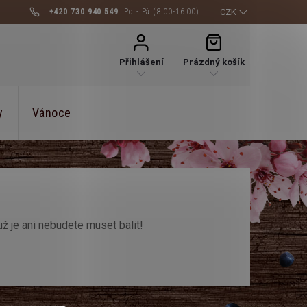
+420 730 940 549
CZK
NÁKUPNÍ
KOŠÍK
Přihlášení
Prázdný košík
y
Vánoce
ž je ani nebudete muset balit!