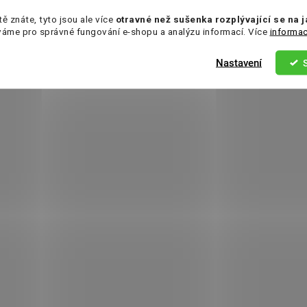
tě znáte, tyto jsou ale více
otravné než sušenka rozplývající se na 
váme pro správné fungování e-shopu a analýzu informací. Více
informac
Nastavení