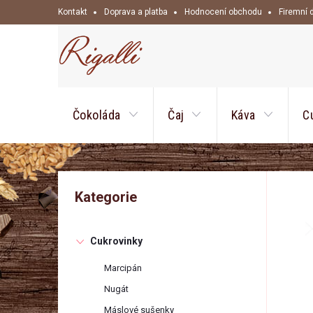
Přejít
Kontakt
Doprava a platba
Hodnocení obchodu
Firemní 
na
obsah
Čokoláda
Čaj
Káva
C
P
Přeskočit
Kategorie
kategorie
o
Cukrovinky
s
Marcipán
t
Nugát
Máslové sušenky