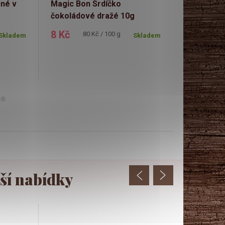
né v
Magic Bon Srdíčko
Skládací k
čokoládové dražé 10g
15 Kč
8 Kč
Měrná
80 Kč / 100 g
Skladem
Skladem
cena: