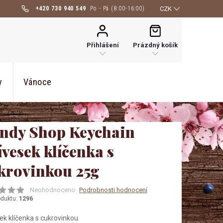
+420 730 940 549
CZK
NÁKUPNÍ
KOŠÍK
Přihlášení
Prázdný košík
y
Vánoce
ndy Shop Keychain
ívesek klíčenka s
krovinkou 25g
Neohodnoceno
Podrobnosti hodnocení
oduktu:
1296
ek klíčenka s cukrovinkou