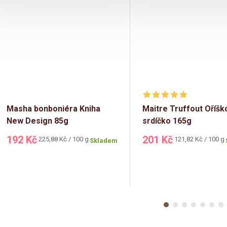
Masha bonboniéra Kniha
Maitre Truffout Oříš
New Design 85g
srdíčko 165g
192 Kč
201 Kč
Měrná
Měrná
225,88 Kč / 100 g
121,82 Kč / 100 g
Skladem
cena:
cena: