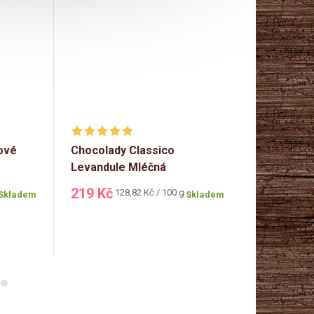
kové
Chocolady Classico
Bolci Flow
Levandule Mléčná
s náplní a
bonboniéra 170g
219 Kč
593 Kč
Měrná
Mě
128,82 Kč / 100 g
16
Skladem
Skladem
cena:
ce