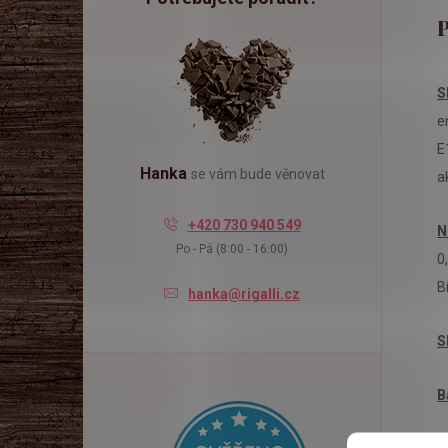
l
S
e
E
Hanka
se vám bude věnovat
a
+420 730 940 549
N
Po - Pá (8:00 - 16:00)
0
B
hanka@rigalli.cz
S
B