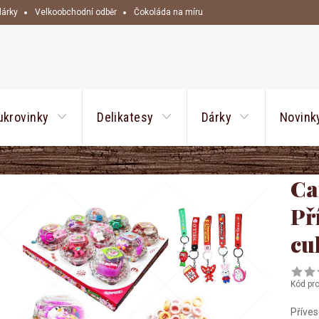
dárky
Velkoobchodní odběr
Čokoláda na míru
HLEDAT
ukrovinky
Delikatesy
Dárky
Novink
Ca
Př
cu
Kód pr
Příves