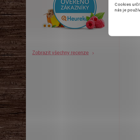
V
Cookies urči
K
nás je použí
Zobrazit všechny recenze
Tip