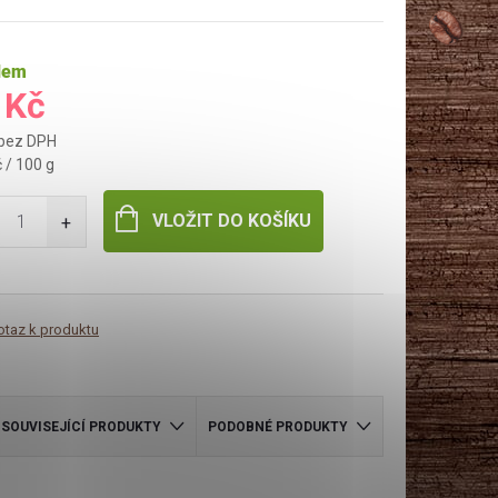
dem
 Kč
 bez DPH
 / 100 g
VLOŽIT DO KOŠÍKU
otaz k produktu
SOUVISEJÍCÍ PRODUKTY
PODOBNÉ PRODUKTY