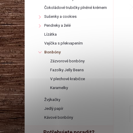
r
Čokoládové trubičky plněné krémem
a
Sušenky a cookies
Pendreky a želé
n
Lízátka
Vajíčka s překvapením
n
Bonbóny
í
Zázvorové bonbóny
Fazolky Jelly Beans
p
V plechové krabičce
Karamelky
a
Žvýkačky
n
Jedlý papír
Kávové bonbóny
e
Potřebujete poradit?