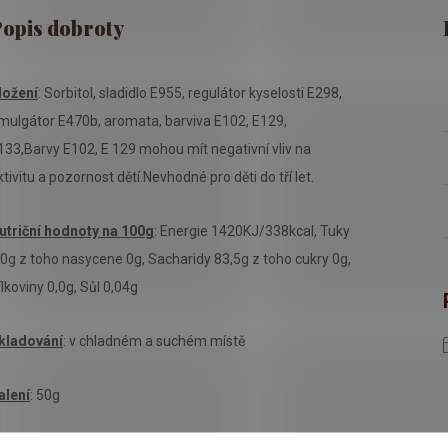
ložení
: Sorbitol, sladidlo E955, regulátor kyselosti E298,
mulgátor E470b, aromata, barviva E102, E129,
133,Barvy E102, E 129 mohou mít negativní vliv na
ktivitu a pozornost dětí.Nevhodné pro děti do tří let.
utriční hodnoty na 100g
: Energie 1420KJ/338kcal, Tuky
,0g z toho nasycene 0g, Sacharidy 83,5g z toho cukry 0g,
ílkoviny 0,0g, Sůl 0,04g
kladování
: v chladném a suchém místě
alení
: 50g