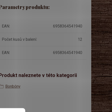
Parametry produktu:
EAN
:
6958364541940
Počet kusů v balení
:
12
EAN
:
6958364541940
Produkt naleznete v této kategorii
Bonbóny