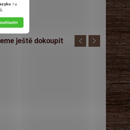
jazyku
. I u
í.
Souhlasím
eme ještě dokoupit
Novinka