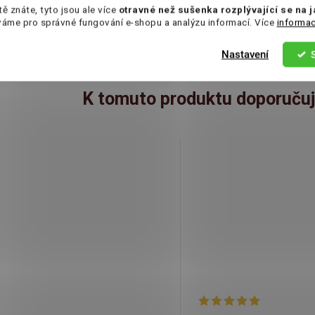
ýrobce: BM Holding s.r.o., tř. Komenského 604, 697 01
tě znáte, tyto jsou ale více
otravné než sušenka rozplývající se na 
yjov 1, Česká republika
váme pro správné fungování e-shopu a analýzu informací. Více
informac
Nastavení
K tomuto produktu doporučuj