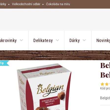
dárky
Velkoobchodní odběr
Čokoláda na míru
HLEDAT
ukrovinky
Delikatesy
Dárky
Novink
Be
Tip
Be
Kód pr
Belgic