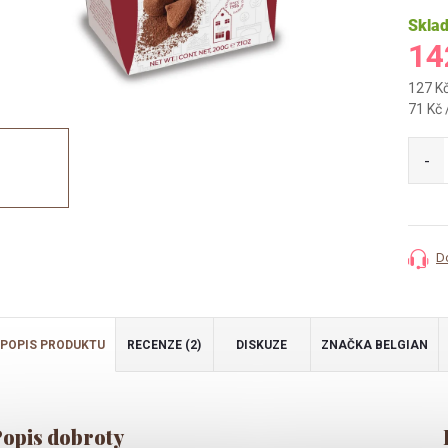
Skla
14
127 K
Měrná
71 Kč 
cena:
D
POPIS PRODUKTU
RECENZE (2)
DISKUZE
ZNAČKA
BELGIAN