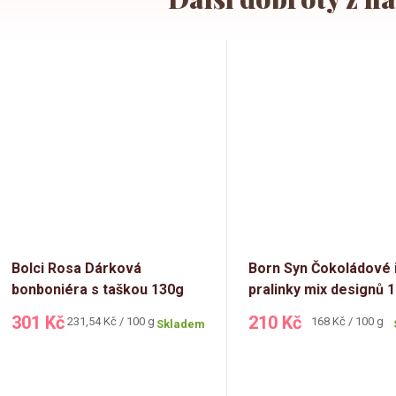
Bolci Rosa Dárková
Born Syn Čokoládové 
bonboniéra s taškou 130g
pralinky mix designů 
301 Kč
210 Kč
Měrná
Měrná
231,54 Kč / 100 g
168 Kč / 100 g
Skladem
cena:
cena: