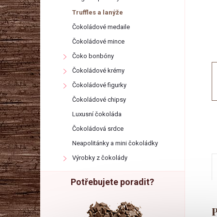
r
Truffles a lanýže
a
Čokoládové medaile
Čokoládové mince
n
Čoko bonbóny
Čokoládové krémy
n
Čokoládové figurky
í
Čokoládové chipsy
Luxusní čokoláda
p
Čokoládová srdce
Neapolitánky a mini čokoládky
a
Výrobky z čokolády
n
Potřebujete poradit?
e