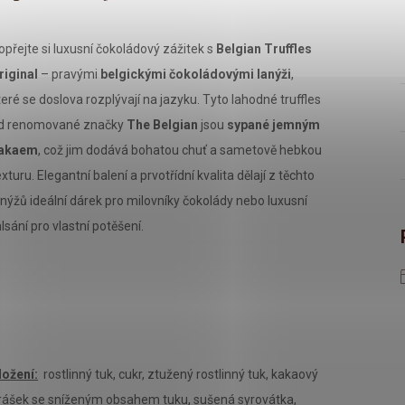
opřejte si luxusní čokoládový zážitek s
Belgian Truffles
riginal
– pravými
belgickými čokoládovými lanýži
,
teré se doslova rozplývají na jazyku. Tyto lahodné truffles
d renomované značky
The Belgian
jsou
sypané jemným
akaem
, což jim dodává bohatou chuť a sametově hebkou
exturu. Elegantní balení a prvotřídní kvalita dělají z těchto
anýžů ideální dárek pro milovníky čokolády nebo luxusní
lsání pro vlastní potěšení.
ložení:
rostlinný tuk, cukr, ztužený rostlinný tuk, kakaový
rášek se sníženým obsahem tuku, sušená syrovátka,