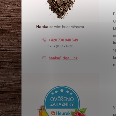
l
D
O
Hanka
se vám bude věnovat
k
o
+420 730 940 549
k
Po - Pá (8:00 - 16:00)
t
l
hanka@rigalli.cz
m
S
p