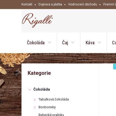
Přejít
Kontakt
Doprava a platba
Hodnocení obchodu
Firemní 
na
obsah
Čokoláda
Čaj
Káva
C
P
Přeskočit
Kategorie
kategorie
o
Čokoláda
s
Tabulková čokoláda
t
Bonboniéry
Belgické pralinky