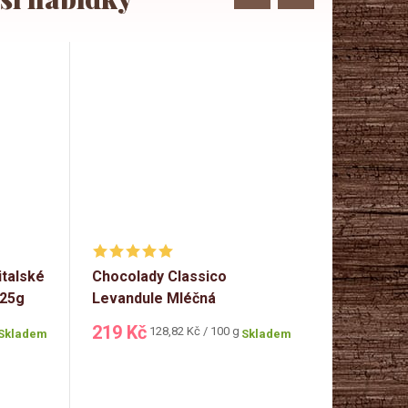
italské
Chocolady Classico
Bolci Sen
125g
Levandule Mléčná
hořkých p
bonboniéra 170g
219 Kč
338 Kč
Měrná
Mě
128,82 Kč / 100 g
21
Skladem
Skladem
cena:
ce