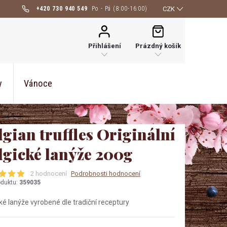
+420 730 940 549
CZK
NÁKUPNÍ
KOŠÍK
Přihlášení
Prázdný košík
y
Vánoce
lgian truffles Originální
lgické lanýže 200g
2 hodnocení
Podrobnosti hodnocení
oduktu:
359035
ké lanýže vyrobené dle tradiční receptury