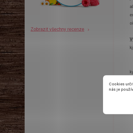
a
e
o
Zobrazit všechny recenze
V
k
k
Cookies urči
S
nás je použí