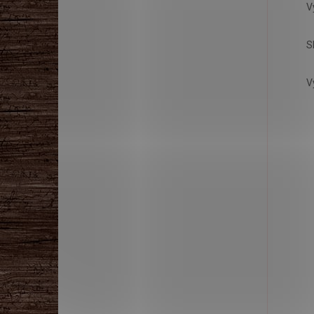
V
S
V