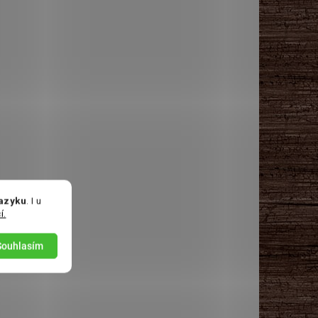
jazyku
. I u
í.
Souhlasím