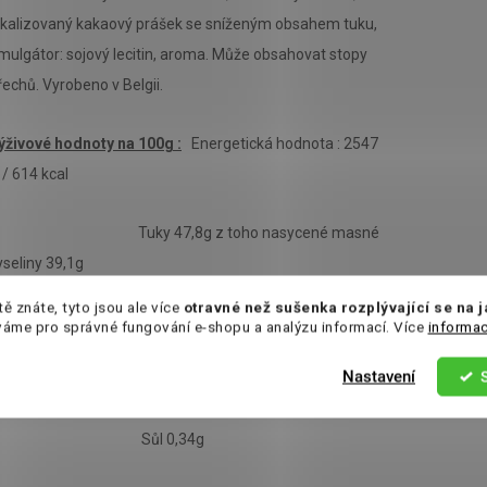
lkalizovaný kakaový prášek se sníženým obsahem tuku,
mulgátor: sojový lecitin, aroma. Může obsahovat stopy
řechů. Vyrobeno v Belgii.
ýživové hodnoty na 100g :
Energetická hodnota : 2547
j / 614 kcal
Tuky 47,8g z toho nasycené masné
yseliny 39,1g
tě znáte, tyto jsou ale více
otravné než sušenka rozplývající se na 
acharidy 38,8g z toho cukry 37,3g
váme pro správné fungování e-shopu a analýzu informací. Více
informac
Nastavení
Bílkoviny 4,2g
Sůl 0,34g