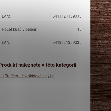
EAN
:
5413121359035
Počet kusů v balení
:
15
EAN
:
5413121359035
Produkt naleznete v této kategorii
Truffles - čokoládové lanýže